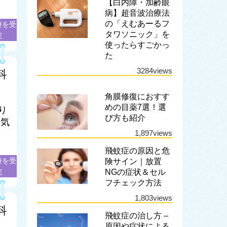
【白内障・加齢眼
病】超音波治療法
の「えむあーるフ
療を受
タワソニック」を
院
使ったらすごかっ
た
3284views
科
角膜修復におすす
めの目薬7選！選
り
び方も紹介
病気
1,897views
飛蚊症の原因と危
療を受
険サイン｜放置
院
NGの症状＆セル
フチェック方法
1,803views
科
飛蚊症の治し方 –
原因や症状による