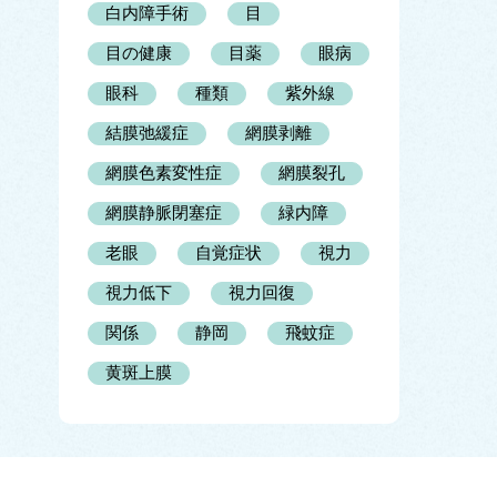
白内障手術
目
目の健康
目薬
眼病
眼科
種類
紫外線
結膜弛緩症
網膜剥離
網膜色素変性症
網膜裂孔
網膜静脈閉塞症
緑内障
老眼
自覚症状
視力
視力低下
視力回復
関係
静岡
飛蚊症
黄斑上膜