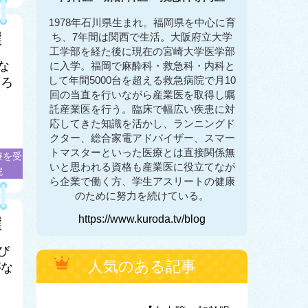
1978年石川県生まれ。福岡県を中心に育
選
ち、7年間は関西で生活。大阪府立大学
工学部を経た後に現在の宮崎大学医学部
な
に入学。福岡で麻酔科・救急科・内科と
して年間5000台を超える救急病院で月10
ちろ
回の当直を行いながら産業医を取得し嘱
託産業医を行う。臨床で幅広い疾患に対
応してきた知識を活かし、ランニングド
クター、総合家電アドバイザー、スマー
トマスターといった医療とは直接関係無
療を受
いと思われる資格も産業医に役立てなが
院
ら企業で働く方、学生アスリートの健康
のために努力を続けている。
https://www.kuroda.tv/blog
選
び
人気のある記事
がな