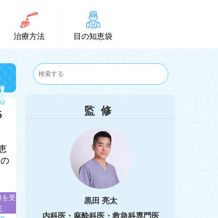
治療方法
目の知恵袋
監修
5
恵
この
療を受
黒田 亮太
院
内科医・麻酔科医・救急科専門医