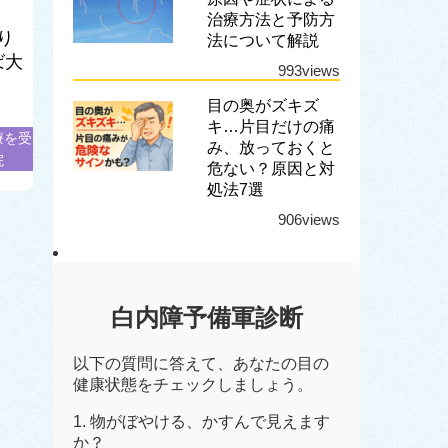
治療方法と予防方
り
法について解説
ば大
993views
目の奥がズキズ
キ…片目だけの痛
療を受
み、放っておくと
院
危ない？原因と対
処法7選
906views
白内障予備軍診断
以下の質問に答えて、あなたの目の
健康状態をチェックしましょう。
1. 物がぼやける、かすんで見えます
か？