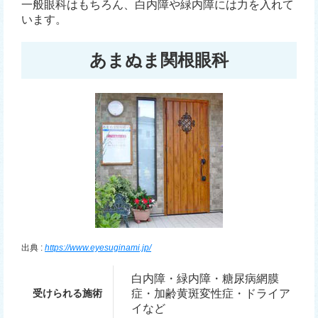
一般眼科はもちろん、白内障や緑内障には力を入れて
います。
あまぬま関根眼科
出典 :
https://www.eyesuginami.jp/
白内障・緑内障・糖尿病網膜
受けられる施術
症・加齢黄斑変性症・ドライア
イなど