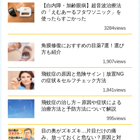
【白内障・加齢眼病】超音波治療法
の「えむあーるフタワソニック」を
使ったらすごかった
3284views
角膜修復におすすめの目薬7選！選び
方も紹介
1,907views
飛蚊症の原因と危険サイン｜放置NG
の症状＆セルフチェック方法
1,841views
飛蚊症の治し方 – 原因や症状による
治療方法と予防方法について解説
995views
目の奥がズキズキ…片目だけの痛
み、放っておくと危ない？原因と対