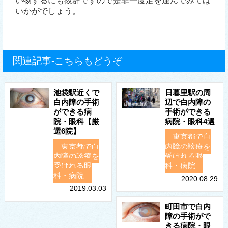
い物するにも抜群ですので是非一度足を運んでみては
いかがでしょう。
関連記事-こちらもどうぞ
池袋駅近くで
日暮里駅の周
白内障の手術
辺で白内障の
ができる病
手術ができる
院・眼科【厳
病院・眼科4選
選6院】
東京都で白
東京都で白
内障の診療を
内障の診療を
受けれる眼
受けれる眼
科・病院
科・病院
2020.08.29
2019.03.03
町田市で白内
障の手術がで
きる病院・眼