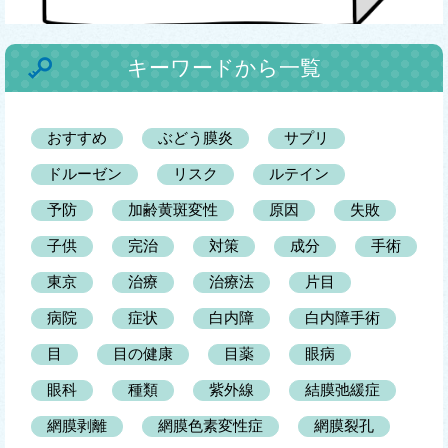
キーワードから一覧
おすすめ
ぶどう膜炎
サプリ
ドルーゼン
リスク
ルテイン
予防
加齢黄斑変性
原因
失敗
子供
完治
対策
成分
手術
東京
治療
治療法
片目
病院
症状
白内障
白内障手術
目
目の健康
目薬
眼病
眼科
種類
紫外線
結膜弛緩症
網膜剥離
網膜色素変性症
網膜裂孔