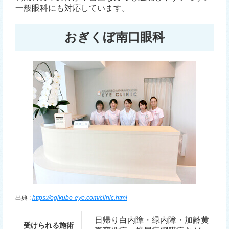
一般眼科にも対応しています。
おぎくぼ南口眼科
出典 :
https://ogikubo-eye.com/clinic.html
日帰り白内障・緑内障・加齢黄
受けられる施術