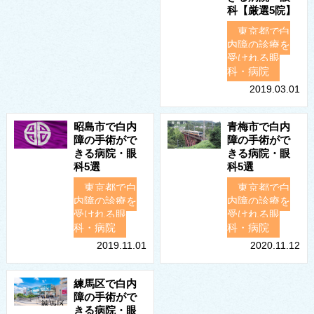
科【厳選5院】
東京都で白
内障の診療を
受けれる眼
科・病院
2019.03.01
昭島市で白内
青梅市で白内
障の手術がで
障の手術がで
きる病院・眼
きる病院・眼
科5選
科5選
東京都で白
東京都で白
内障の診療を
内障の診療を
受けれる眼
受けれる眼
科・病院
科・病院
2019.11.01
2020.11.12
練馬区で白内
障の手術がで
きる病院・眼