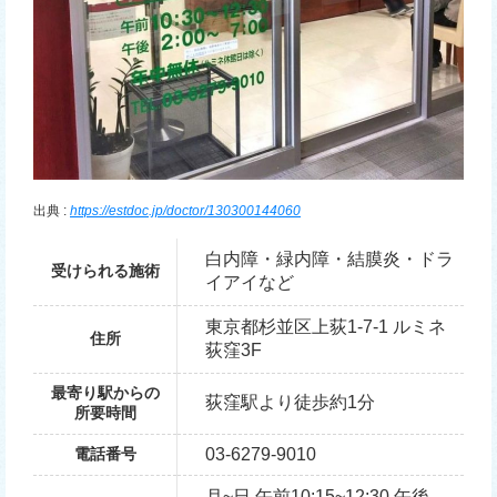
出典 :
https://estdoc.jp/doctor/130300144060
白内障・緑内障・結膜炎・ドラ
受けられる施術
イアイなど
東京都杉並区上荻1-7-1 ルミネ
住所
荻窪3F
最寄り駅からの
荻窪駅より徒歩約1分
所要時間
電話番号
03-6279-9010
月~日 午前10:15~12:30 午後