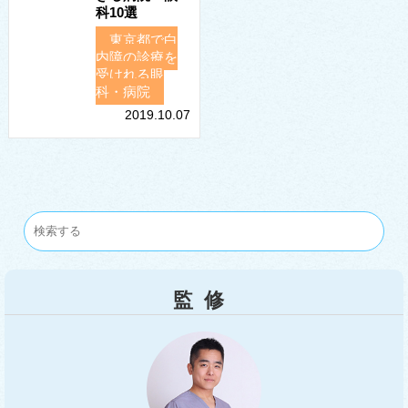
科10選
東京都で白
内障の診療を
受けれる眼
科・病院
2019.10.07
監修