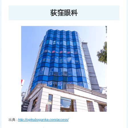
荻窪眼科
出典 :
http://ogikuboganka.com/access/