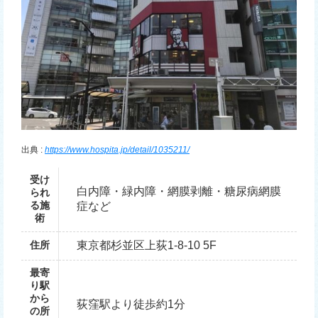
出典 :
https://www.hospita.jp/detail/1035211/
受け
白内障・緑内障・網膜剥離・糖尿病網膜
られ
る施
症など
術
住所
東京都杉並区上荻1-8-10 5F
最寄
り駅
から
荻窪駅より徒歩約1分
の所