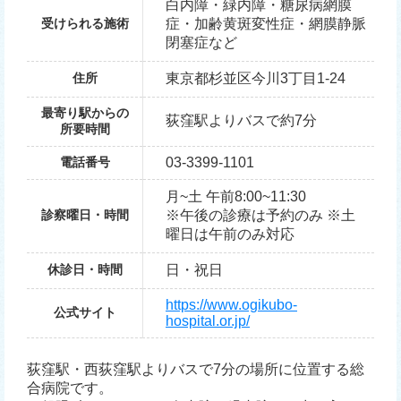
白内障・緑内障・糖尿病網膜
受けられる施術
症・加齢黄斑変性症・網膜静脈
閉塞症など
住所
東京都杉並区今川3丁目1-24
最寄り駅からの
荻窪駅よりバスで約7分
所要時間
電話番号
03-3399-1101
月~土 午前8:00~11:30
診察曜日・時間
※午後の診療は予約のみ ※土
曜日は午前のみ対応
休診日・時間
日・祝日
https://www.ogikubo-
公式サイト
hospital.or.jp/
荻窪駅・西荻窪駅よりバスで7分の場所に位置する総
合病院です。