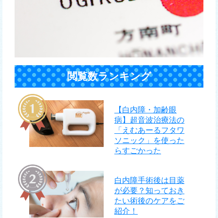
閲覧数ランキング
【白内障・加齢眼
病】超音波治療法の
「えむあーるフタワ
ソニック」を使った
らすごかった
白内障手術後は目薬
が必要？知っておき
たい術後のケアをご
紹介！