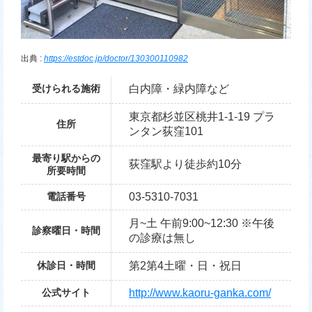
出典 :
https://estdoc.jp/doctor/130300110982
受けられる施術
白内障・緑内障など
東京都杉並区桃井1-1-19 プラ
住所
ンタン荻窪101
最寄り駅からの
荻窪駅より徒歩約10分
所要時間
電話番号
03-5310-7031
月~土 午前9:00~12:30 ※午後
診察曜日・時間
の診療は無し
休診日・時間
第2第4土曜・日・祝日
公式サイト
http://www.kaoru-ganka.com/