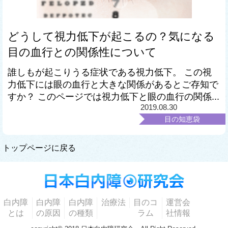
どうして視力低下が起こるの？気になる
目の血行との関係性について
誰しもが起こりうる症状である視力低下。 この視
力低下には眼の血行と大きな関係があるとご存知で
すか？ このページでは視力低下と眼の血行の関係...
2019.08.30
目の知恵袋
トップページに戻る
白内障
白内障
白内障
治療法
目のコ
運営会
とは
の原因
の種類
ラム
社情報