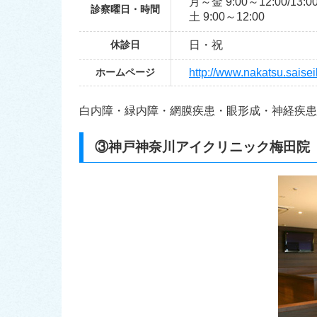
月～金 9:00～12:00/13:0
診察曜日・時間
土 9:00～12:00
休診日
日・祝
ホームページ
http://www.nakatsu.saiseik
白内障・緑内障・網膜疾患・眼形成・神経疾患
③神戸神奈川アイクリニック梅田院