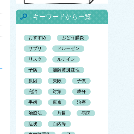
キーワードから一覧
おすすめ
ぶどう膜炎
サプリ
ドルーゼン
リスク
ルテイン
予防
加齢黄斑変性
原因
失敗
子供
完治
対策
成分
手術
東京
治療
治療法
片目
病院
症状
白内障