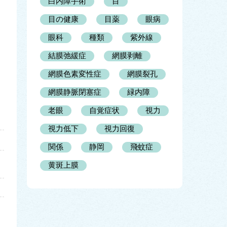
白内障手術
目
目の健康
目薬
眼病
眼科
種類
紫外線
結膜弛緩症
網膜剥離
網膜色素変性症
網膜裂孔
網膜静脈閉塞症
緑内障
老眼
自覚症状
視力
視力低下
視力回復
関係
静岡
飛蚊症
黄斑上膜