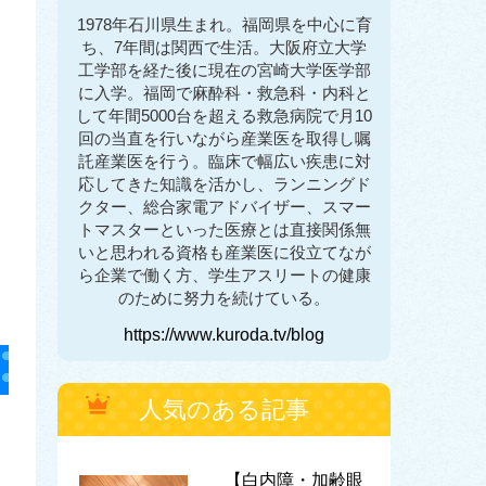
1978年石川県生まれ。福岡県を中心に育
ち、7年間は関西で生活。大阪府立大学
工学部を経た後に現在の宮崎大学医学部
に入学。福岡で麻酔科・救急科・内科と
して年間5000台を超える救急病院で月10
回の当直を行いながら産業医を取得し嘱
託産業医を行う。臨床で幅広い疾患に対
応してきた知識を活かし、ランニングド
クター、総合家電アドバイザー、スマー
トマスターといった医療とは直接関係無
いと思われる資格も産業医に役立てなが
ら企業で働く方、学生アスリートの健康
のために努力を続けている。
https://www.kuroda.tv/blog
人気のある記事
【白内障・加齢眼