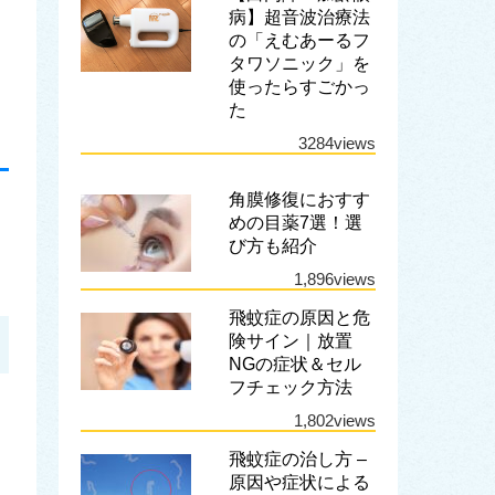
病】超音波治療法
の「えむあーるフ
タワソニック」を
使ったらすごかっ
た
3284views
角膜修復におすす
めの目薬7選！選
び方も紹介
1,896views
飛蚊症の原因と危
険サイン｜放置
NGの症状＆セル
フチェック方法
1,802views
飛蚊症の治し方 –
原因や症状による