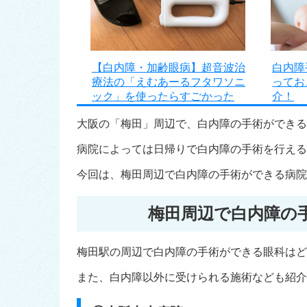
【白内障・加齢眼病】超音波治
白内障
療法の「えむあーるフタワソニ
ってお
ック」を使ったらすごかった
介！
大阪の「梅田」周辺で、白内障の手術ができる
病院によっては日帰りで白内障の手術を行える
今回は、梅田周辺で白内障の手術ができる病院
梅田周辺で白内障の
梅田駅の周辺で白内障の手術ができる眼科はど
また、白内障以外に受けられる施術なども紹介