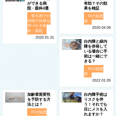
ができる病
有効？その効
院・眼科4選
果を検証
東京都で白
目の知恵
内障の診療を
袋
受けれる眼
2020.04.06
科・病院
2020.01.31
白内障と緑内
障を併発して
いる場合に手
術は一緒にで
きる？
目の知恵
袋
2022.01.05
加齢黄斑変性
白内障手術は
を予防する方
リスクを伴
法とは？
う！それでも
目にメスを入
目の知恵
れますか？