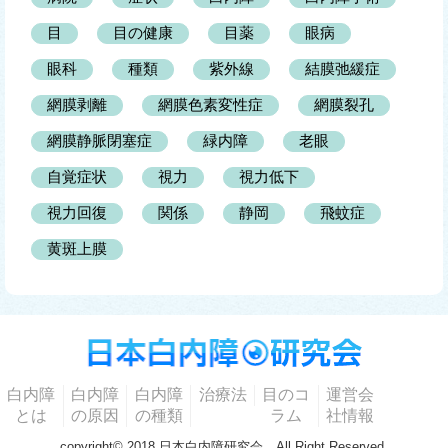
目
目の健康
目薬
眼病
眼科
種類
紫外線
結膜弛緩症
網膜剥離
網膜色素変性症
網膜裂孔
網膜静脈閉塞症
緑内障
老眼
自覚症状
視力
視力低下
視力回復
関係
静岡
飛蚊症
黄斑上膜
白内障
白内障
白内障
治療法
目のコ
運営会
とは
の原因
の種類
ラム
社情報
copyright© 2018 日本白内障研究会 All Right Reserved.