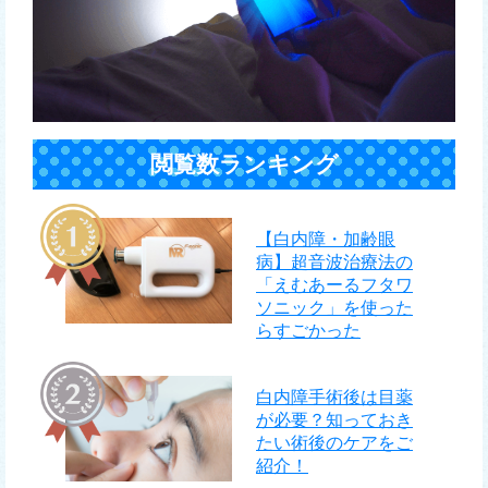
閲覧数ランキング
【白内障・加齢眼
病】超音波治療法の
「えむあーるフタワ
ソニック」を使った
らすごかった
白内障手術後は目薬
が必要？知っておき
たい術後のケアをご
紹介！