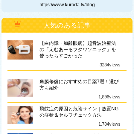
https://www.kuroda.tv/blog
人気のある記事
【白内障・加齢眼病】超音波治療法
の「えむあーるフタワソニック」を
使ったらすごかった
3284views
角膜修復におすすめの目薬7選！選び
方も紹介
1,896views
飛蚊症の原因と危険サイン｜放置NG
の症状＆セルフチェック方法
1,784views