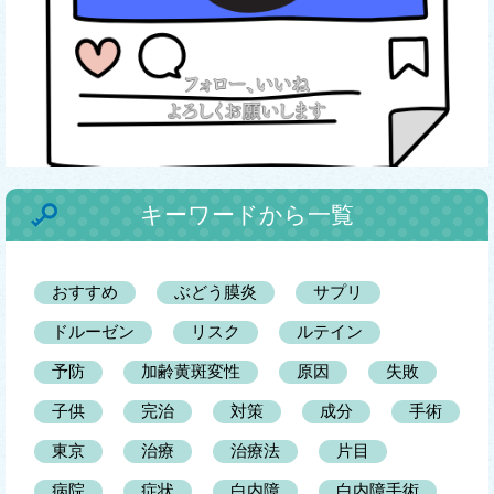
キーワードから一覧
おすすめ
ぶどう膜炎
サプリ
ドルーゼン
リスク
ルテイン
予防
加齢黄斑変性
原因
失敗
子供
完治
対策
成分
手術
東京
治療
治療法
片目
病院
症状
白内障
白内障手術