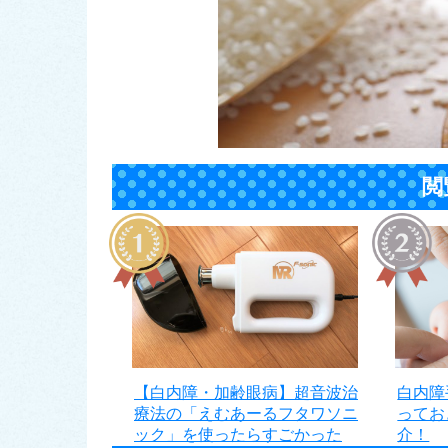
閲
【白内障・加齢眼病】超音波治
白内障
療法の「えむあーるフタワソニ
ってお
ック」を使ったらすごかった
介！