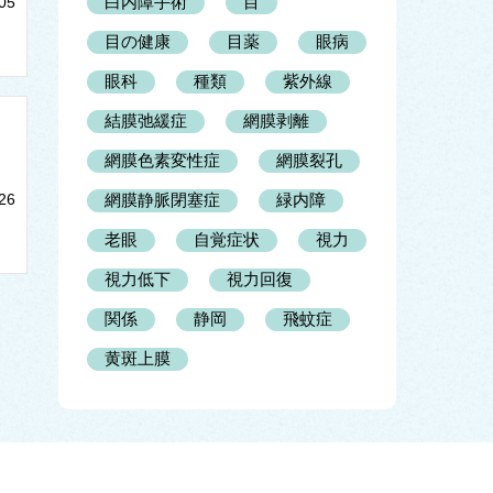
白内障手術
目
05
目の健康
目薬
眼病
眼科
種類
紫外線
結膜弛緩症
網膜剥離
網膜色素変性症
網膜裂孔
26
網膜静脈閉塞症
緑内障
老眼
自覚症状
視力
視力低下
視力回復
関係
静岡
飛蚊症
黄斑上膜