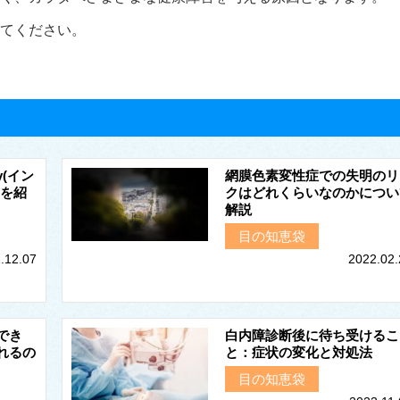
てください。
y(イン
網膜色素変性症での失明のリ
要を紹
クはどれくらいなのかについ
解説
目の知恵袋
.12.07
2022.02.
でき
白内障診断後に待ち受けるこ
れるの
と：症状の変化と対処法
目の知恵袋