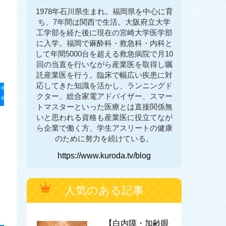
1978年石川県生まれ。福岡県を中心に育
ち、7年間は関西で生活。大阪府立大学
工学部を経た後に現在の宮崎大学医学部
に入学。福岡で麻酔科・救急科・内科と
して年間5000台を超える救急病院で月10
回の当直を行いながら産業医を取得し嘱
託産業医を行う。臨床で幅広い疾患に対
応してきた知識を活かし、ランニングド
クター、総合家電アドバイザー、スマー
トマスターといった医療とは直接関係無
いと思われる資格も産業医に役立てなが
ら企業で働く方、学生アスリートの健康
のために努力を続けている。
https://www.kuroda.tv/blog
人気のある記事
【白内障・加齢眼