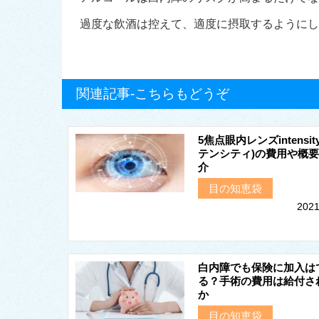
過度な飲酒は控えて、適度に摂取するようにし
関連記事-こちらもどうぞ
5焦点眼内レンズintensit
テンシティ)の費用や概
介
目の知恵袋
2021
白内障でも保険に加入は
る？手術の費用は給付さ
か
目の知恵袋