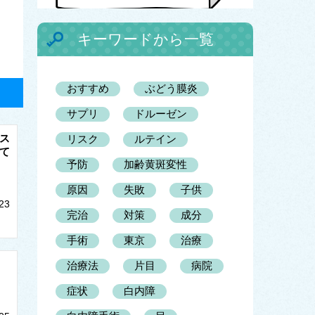
キーワードから一覧
おすすめ
ぶどう膜炎
サプリ
ドルーゼン
ス
リスク
ルテイン
て
予防
加齢黄斑変性
原因
失敗
子供
23
完治
対策
成分
手術
東京
治療
治療法
片目
病院
症状
白内障