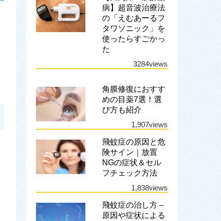
病】超音波治療法
の「えむあーるフ
タワソニック」を
使ったらすごかっ
た
3284views
角膜修復におすす
めの目薬7選！選
び方も紹介
1,907views
飛蚊症の原因と危
険サイン｜放置
NGの症状＆セル
フチェック方法
1,838views
飛蚊症の治し方 –
原因や症状による