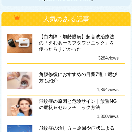
人気のある記事
【白内障・加齢眼病】超音波治療法
の「えむあーるフタワソニック」を
使ったらすごかった
3284views
角膜修復におすすめの目薬7選！選び
方も紹介
1,894views
飛蚊症の原因と危険サイン｜放置NG
の症状＆セルフチェック方法
1,800views
飛蚊症の治し方 – 原因や症状による