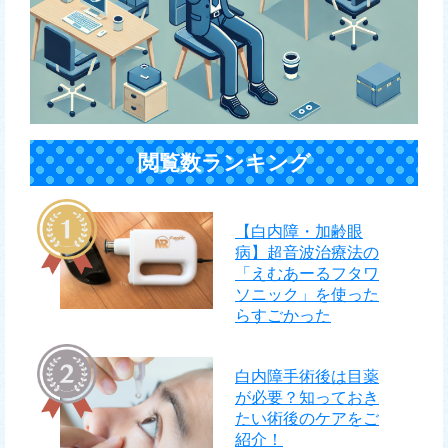
閲覧数ランキング
【白内障・加齢眼
病】超音波治療法の
「えむあーるフタワ
ソニック」を使った
らすごかった
白内障手術後は目薬
が必要？知っておき
たい術後のケアをご
紹介！