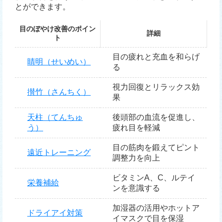
とができます。
目のぼやけ改善のポイン
詳細
ト
目の疲れと充血を和らげ
睛明（せいめい）
る
視力回復とリラックス効
攅竹（さんちく）
果
天柱（てんちゅ
後頭部の血流を促進し、
う）
疲れ目を軽減
目の筋肉を鍛えてピント
遠近トレーニング
調整力を向上
ビタミンA、C、ルテイ
栄養補給
ンを意識する
加湿器の活用やホットア
ドライアイ対策
イマスクで目を保湿