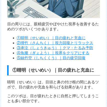
目の周りには、眼精疲労やぼやけた視界を改善するた
めのツボがいくつかあります。
①睛明（せいめい）｜目の疲れと充血に
②攅竹（さんちく）｜視力回復とリラックス
③承泣（しょうきゅう）｜クマ・たるみ予防
④魚腰（ぎょよう）｜視界をクリアにする
⑤絲竹空（しちくくう）｜目の疲労回復
①睛明（せいめい）｜目の疲れと充血に
睛明（せいめい）は、目頭と鼻の付け根の間にあるツ
ボで、目の疲れや充血を和らげる効果があります。
このツボは、目が疲れたときに自然と押してしまうこ
とも多い部分です。