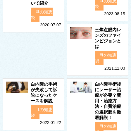
目の知恵
いて紹介
袋
目の知恵
2023.08.15
袋
2020.07.07
三焦点眼内レ
ンズのファイ
ンビジョンと
は
目の知恵
袋
2021.11.03
白内障の手術
白内障手術後
が失敗して訴
にレーザー治
訟になったケ
療が必要？費
ースを解説
用・治療方
法・自費治療
目の知恵
の選択肢を徹
袋
底解説！
2022.01.22
目の知恵