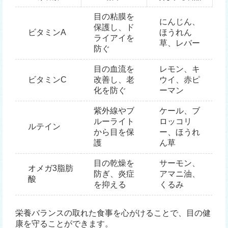
目の粘膜を
にんじん、
保護し、ド
ビタミンA
ほうれん
ライアイを
草、レバー
防ぐ
目の血流を
レモン、キ
ビタミンC
改善し、老
ウイ、赤ピ
化を防ぐ
ーマン
紫外線やブ
ケール、ブ
ルーライト
ロッコリ
ルテイン
から目を保
ー、ほうれ
護
ん草
目の乾燥を
サーモン、
オメガ3脂肪
防ぎ、炎症
アマニ油、
酸
を抑える
くるみ
栄養バランスの取れた食事を心がけることで、目の健
康を守ることができます。