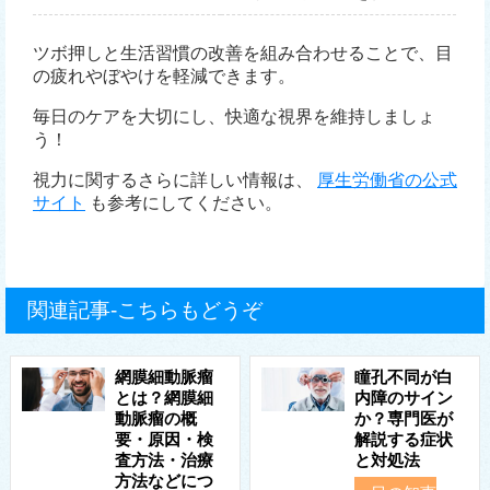
ツボ押しと生活習慣の改善を組み合わせることで、目
の疲れやぼやけを軽減できます。
毎日のケアを大切にし、快適な視界を維持しましょ
う！
視力に関するさらに詳しい情報は、
厚生労働省の公式
サイト
も参考にしてください。
関連記事-こちらもどうぞ
網膜細動脈瘤
瞳孔不同が白
とは？網膜細
内障のサイン
動脈瘤の概
か？専門医が
要・原因・検
解説する症状
査方法・治療
と対処法
方法などにつ