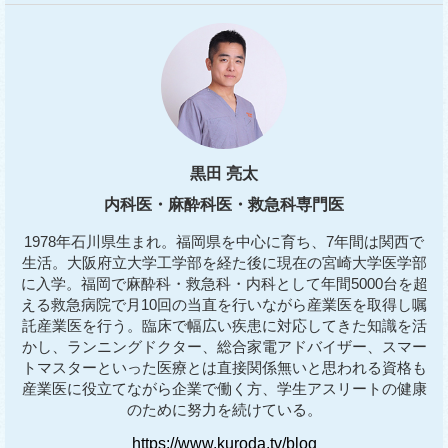
黒田 亮太
内科医・麻酔科医・救急科専門医
1978年石川県生まれ。福岡県を中心に育ち、7年間は関西で
生活。大阪府立大学工学部を経た後に現在の宮崎大学医学部
に入学。福岡で麻酔科・救急科・内科として年間5000台を超
える救急病院で月10回の当直を行いながら産業医を取得し嘱
託産業医を行う。臨床で幅広い疾患に対応してきた知識を活
かし、ランニングドクター、総合家電アドバイザー、スマー
トマスターといった医療とは直接関係無いと思われる資格も
産業医に役立てながら企業で働く方、学生アスリートの健康
のために努力を続けている。
https://www.kuroda.tv/blog