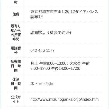
術
東京都調布市布田1-26-12ダイアパレス
住所
調布1F
最寄り
駅から
調布駅より徒歩で約3分
の所要
時間
電話番
042-486-1177
号
診察曜
月土 午前9:00~13:00 / 火水金 午前
日・時
9:00~12:00 午後14:00~17:00
間
休診
木・日・祝日
日・時
間
公式サ
http://www.mizunoganka.or.jp/index.html
イト