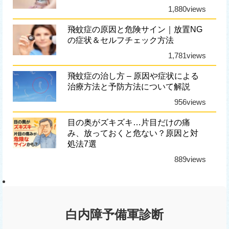
1,880views
飛蚊症の原因と危険サイン｜放置NG
の症状＆セルフチェック方法
1,781views
飛蚊症の治し方 – 原因や症状による
治療方法と予防方法について解説
956views
目の奥がズキズキ…片目だけの痛
み、放っておくと危ない？原因と対
処法7選
889views
白内障予備軍診断