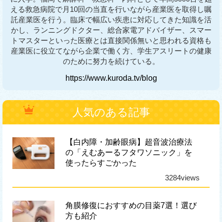
える救急病院で月10回の当直を行いながら産業医を取得し嘱
託産業医を行う。臨床で幅広い疾患に対応してきた知識を活
かし、ランニングドクター、総合家電アドバイザー、スマー
トマスターといった医療とは直接関係無いと思われる資格も
産業医に役立てながら企業で働く方、学生アスリートの健康
のために努力を続けている。
https://www.kuroda.tv/blog
人気のある記事
【白内障・加齢眼病】超音波治療法
の「えむあーるフタワソニック」を
使ったらすごかった
3284views
角膜修復におすすめの目薬7選！選び
方も紹介