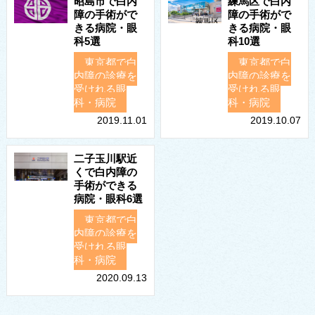
昭島市で白内
練馬区で白内
障の手術がで
障の手術がで
きる病院・眼
きる病院・眼
科5選
科10選
東京都で白
東京都で白
内障の診療を
内障の診療を
受けれる眼
受けれる眼
科・病院
科・病院
2019.11.01
2019.10.07
二子玉川駅近
くで白内障の
手術ができる
病院・眼科6選
東京都で白
内障の診療を
受けれる眼
科・病院
2020.09.13