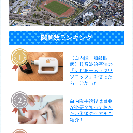
閲覧数ランキング
【白内障・加齢眼
病】超音波治療法の
「えむあーるフタワ
ソニック」を使った
らすごかった
白内障手術後は目薬
が必要？知っておき
たい術後のケアをご
紹介！