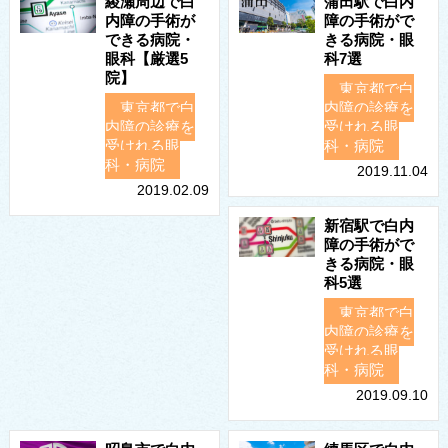
綾瀬周辺で白
蒲田駅で白内
内障の手術が
障の手術がで
できる病院・
きる病院・眼
眼科【厳選5
科7選
院】
東京都で白
東京都で白
内障の診療を
内障の診療を
受けれる眼
受けれる眼
科・病院
科・病院
2019.11.04
2019.02.09
新宿駅で白内
障の手術がで
きる病院・眼
科5選
東京都で白
内障の診療を
受けれる眼
科・病院
2019.09.10