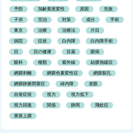
予防
加齢黄斑変性
原因
失敗
子供
完治
対策
成分
手術
東京
治療
治療法
片目
病院
症状
白内障
白内障手術
目
目の健康
目薬
眼病
眼科
種類
紫外線
結膜弛緩症
網膜剥離
網膜色素変性症
網膜裂孔
網膜静脈閉塞症
緑内障
老眼
自覚症状
視力
視力低下
視力回復
関係
静岡
飛蚊症
黄斑上膜