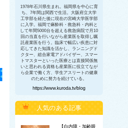
1978年石川県生まれ。福岡県を中心に育
ち、7年間は関西で生活。大阪府立大学
工学部を経た後に現在の宮崎大学医学部
に入学。福岡で麻酔科・救急科・内科と
して年間5000台を超える救急病院で月10
回の当直を行いながら産業医を取得し嘱
託産業医を行う。臨床で幅広い疾患に対
応してきた知識を活かし、ランニングド
クター、総合家電アドバイザー、スマー
トマスターといった医療とは直接関係無
いと思われる資格も産業医に役立てなが
ら企業で働く方、学生アスリートの健康
のために努力を続けている。
https://www.kuroda.tv/blog
人気のある記事
【白内障・加齢眼