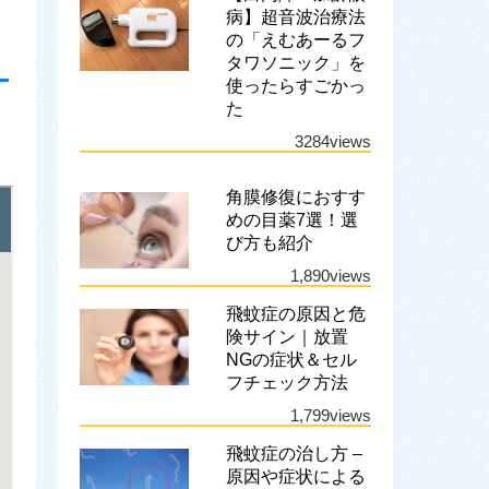
病】超音波治療法
の「えむあーるフ
タワソニック」を
使ったらすごかっ
た
3284views
角膜修復におすす
めの目薬7選！選
び方も紹介
1,890views
飛蚊症の原因と危
険サイン｜放置
NGの症状＆セル
フチェック方法
1,799views
飛蚊症の治し方 –
原因や症状による