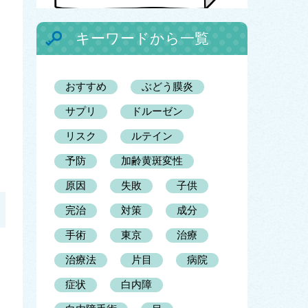
キーワードから一覧
おすすめ
ぶどう膜炎
サプリ
ドルーゼン
リスク
ルテイン
予防
加齢黄斑変性
原因
失敗
子供
完治
対策
成分
手術
東京
治療
治療法
片目
病院
症状
白内障