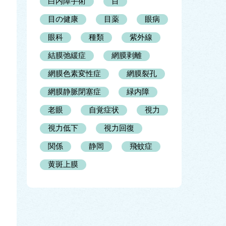
白内障手術
目
目の健康
目薬
眼病
眼科
種類
紫外線
結膜弛緩症
網膜剥離
網膜色素変性症
網膜裂孔
網膜静脈閉塞症
緑内障
老眼
自覚症状
視力
視力低下
視力回復
関係
静岡
飛蚊症
黄斑上膜