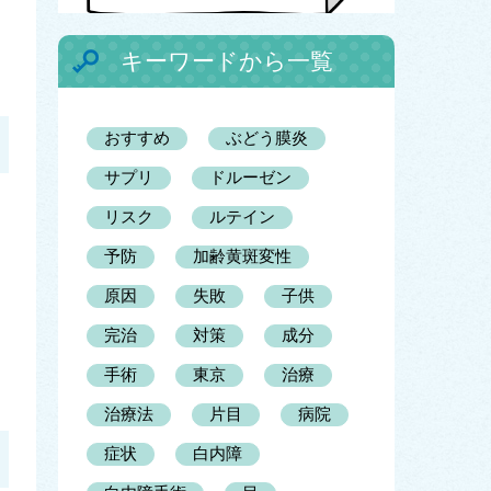
キーワードから一覧
おすすめ
ぶどう膜炎
サプリ
ドルーゼン
リスク
ルテイン
予防
加齢黄斑変性
原因
失敗
子供
完治
対策
成分
手術
東京
治療
治療法
片目
病院
症状
白内障