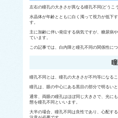
左右の瞳孔の大きさが異なる瞳孔不同(どうこ
水晶体が年齢とともに白く濁って視力が低下す
す。
主に加齢に伴い発症する病気ですが、糖尿病や
ています。
この記事では、白内障と瞳孔不同の関係性につ
瞳
瞳孔不同とは、瞳孔の大きさが不均等になるこ
瞳孔は、眼の中心にある黒目の部分で明るいと
通常、両眼の瞳孔はほぼ同じ大きさで、光にも
態を瞳孔不同といいます。
大半の場合、瞳孔不同は良性であり、心配する
注意が必要です。