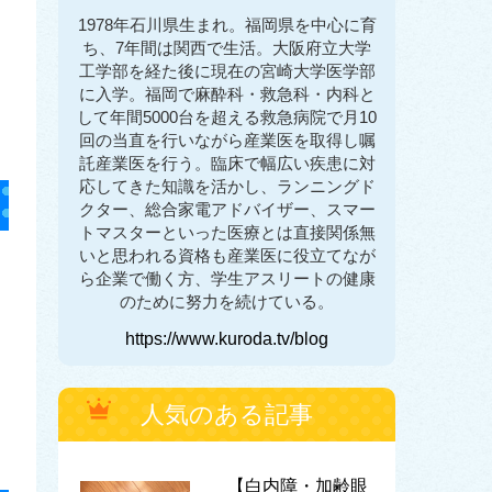
1978年石川県生まれ。福岡県を中心に育
ち、7年間は関西で生活。大阪府立大学
工学部を経た後に現在の宮崎大学医学部
に入学。福岡で麻酔科・救急科・内科と
して年間5000台を超える救急病院で月10
回の当直を行いながら産業医を取得し嘱
託産業医を行う。臨床で幅広い疾患に対
応してきた知識を活かし、ランニングド
クター、総合家電アドバイザー、スマー
トマスターといった医療とは直接関係無
いと思われる資格も産業医に役立てなが
ら企業で働く方、学生アスリートの健康
のために努力を続けている。
https://www.kuroda.tv/blog
人気のある記事
【白内障・加齢眼