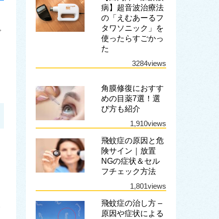
病】超音波治療法
の「えむあーるフ
タワソニック」を
で
使ったらすごかっ
た
3284views
角膜修復におすす
めの目薬7選！選
び方も紹介
1,910views
飛蚊症の原因と危
険サイン｜放置
NGの症状＆セル
フチェック方法
1,801views
飛蚊症の治し方 –
原因や症状による