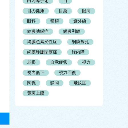
白内障手術
目
目の健康
目薬
眼病
眼科
種類
紫外線
結膜弛緩症
網膜剥離
網膜色素変性症
網膜裂孔
網膜静脈閉塞症
緑内障
老眼
自覚症状
視力
視力低下
視力回復
関係
静岡
飛蚊症
黄斑上膜