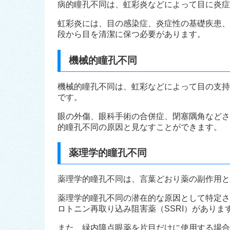
病的瞳孔不同は、虹彩炎などによって目に炎症
虹彩炎には、目の感染症、炎症性の基礎疾患、
段から目を清潔に保つ必要があります。
機械的瞳孔不同
機械的瞳孔不同は、虹彩などによって目の支持
です。
眼の外傷、眼科手術の合併症、閉塞隅角などさ
的瞳孔不同の原因と見なすことができます。
薬理学的瞳孔不同
薬理学的瞳孔不同は、言葉どおり薬の副作用と
薬理学的瞳孔不同の潜在的な原因として特定さ
ロトニン再取り込み阻害薬（SSRI）がありま
また、緑内障点眼薬を片目だけに使用する場合