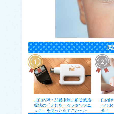
閲
【白内障・加齢眼病】超音波治
白内障
療法の「えむあーるフタワソニ
ってお
ック」を使ったらすごかった
介！