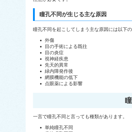
瞳孔不同が生じる主な原因
瞳孔不同を起こしてしまう主な原因には以下の
外傷
目の手術による既往
目の炎症
視神経疾患
先天的異常
緑内障発作後
網膜機能の低下
点眼薬による影響
瞳
一言で瞳孔不同と言っても種類があります。
単純瞳孔不同