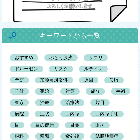
キーワードから一覧
おすすめ
ぶどう膜炎
サプリ
ドルーゼン
リスク
ルテイン
予防
加齢黄斑変性
原因
失敗
子供
完治
対策
成分
手術
東京
治療
治療法
片目
病院
症状
白内障
白内障手術
目
目の健康
目薬
眼病
眼科
種類
紫外線
結膜弛緩症