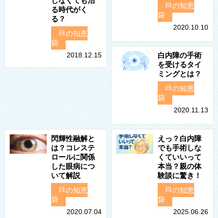
しなくても治
目の知恵
る時代がく
袋
る？
2020.10.10
目の知恵
袋
2018.12.15
白内障の手術
を受けるタイ
ミングとは？
目の知恵
袋
2020.11.13
閃輝性融解と
えっ？白内障
は？コレステ
でも手術しな
ロールに関係
くていいって
した眼病につ
本当？親の体
いて解説
験談に驚き！
目の知恵
目の知恵
袋
袋
2020.07.04
2025.06.26