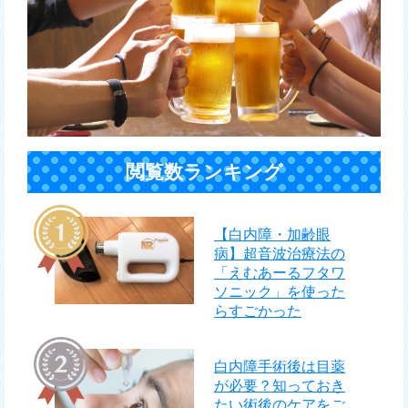
閲覧数ランキング
【白内障・加齢眼
病】超音波治療法の
「えむあーるフタワ
ソニック」を使った
らすごかった
白内障手術後は目薬
が必要？知っておき
たい術後のケアをご