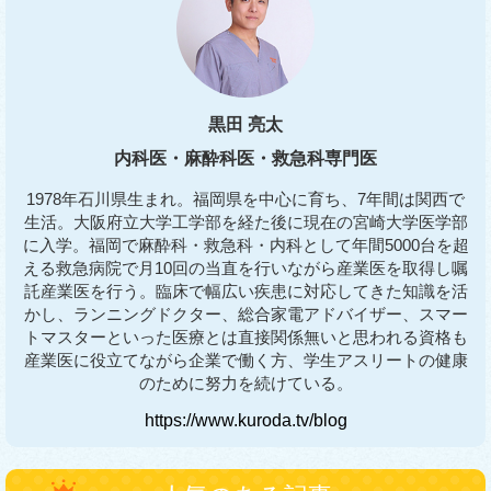
黒田 亮太
内科医・麻酔科医・救急科専門医
1978年石川県生まれ。福岡県を中心に育ち、7年間は関西で
生活。大阪府立大学工学部を経た後に現在の宮崎大学医学部
に入学。福岡で麻酔科・救急科・内科として年間5000台を超
える救急病院で月10回の当直を行いながら産業医を取得し嘱
託産業医を行う。臨床で幅広い疾患に対応してきた知識を活
かし、ランニングドクター、総合家電アドバイザー、スマー
トマスターといった医療とは直接関係無いと思われる資格も
産業医に役立てながら企業で働く方、学生アスリートの健康
のために努力を続けている。
https://www.kuroda.tv/blog