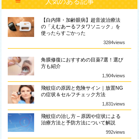
人気のある記事
【白内障・加齢眼病】超音波治療法
の「えむあーるフタワソニック」を
使ったらすごかった
3284views
角膜修復におすすめの目薬7選！選び
方も紹介
1,904views
飛蚊症の原因と危険サイン｜放置NG
の症状＆セルフチェック方法
1,831views
飛蚊症の治し方 – 原因や症状による
治療方法と予防方法について解説
992views