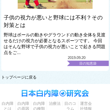
子供の視力が悪いと野球には不利？その
対策とは
野球はボールの動きやグラウンドの動き全体を見渡
せるだけの視力が必要となるスポーツです。 今回
はそんな野球で子供の視力が悪いことで起きる問題
点をご...
2019.09.20
目の知恵袋
トップページに戻る
白内障
白内障
白内障
治療法
目のコ
運営会
とは
の原因
の種類
ラム
社情報