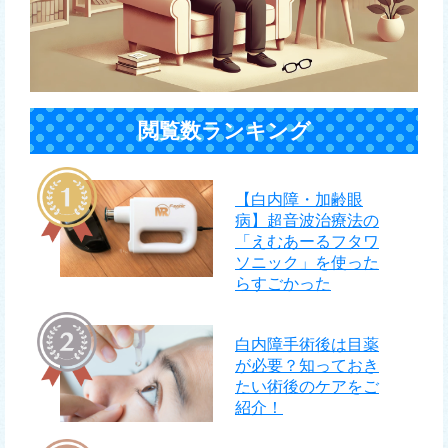
閲覧数ランキング
【白内障・加齢眼
病】超音波治療法の
「えむあーるフタワ
ソニック」を使った
らすごかった
白内障手術後は目薬
が必要？知っておき
たい術後のケアをご
紹介！