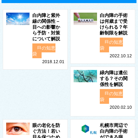
白内障と紫外
白内障の手術
線の関係性 –
は何歳まで受
目への影響か
けられる？年
ら予防・対策
齢制限を解説
について解説
目の知恵
目の知恵
袋
袋
2022.10.12
2018.12.01
緑内障は遺伝
する？その関
係性を解説
目の知恵
袋
2020.02.10
眼の老化を防
札幌市周辺で
ぐ方法！若い
白内障の手術
目を保つため
ができる病