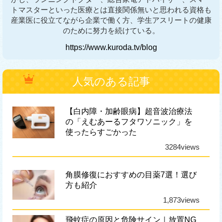
トマスターといった医療とは直接関係無いと思われる資格も
産業医に役立てながら企業で働く方、学生アスリートの健康
のために努力を続けている。
https://www.kuroda.tv/blog
人気のある記事
【白内障・加齢眼病】超音波治療法
の「えむあーるフタワソニック」を
使ったらすごかった
3284views
角膜修復におすすめの目薬7選！選び
方も紹介
1,873views
飛蚊症の原因と危険サイン｜放置NG