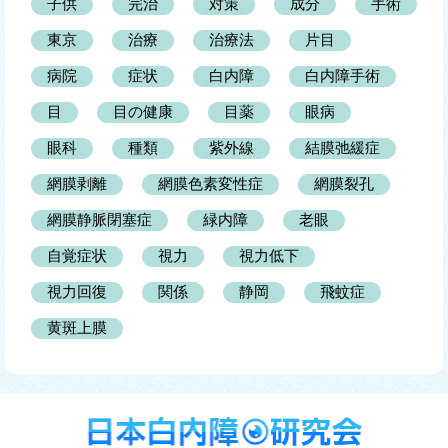
子供
完治
対策
成分
手術
東京
治療
治療法
片目
病院
症状
白内障
白内障手術
目
目の健康
目薬
眼病
眼科
種類
紫外線
結膜弛緩症
網膜剥離
網膜色素変性症
網膜裂孔
網膜静脈閉塞症
緑内障
老眼
自覚症状
視力
視力低下
視力回復
関係
静岡
飛蚊症
黄斑上膜