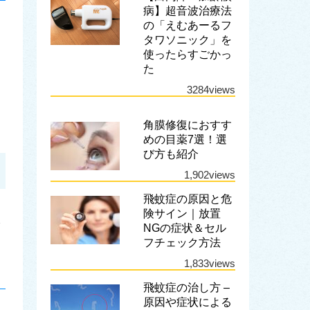
病】超音波治療法
の「えむあーるフ
タワソニック」を
使ったらすごかっ
た
3284views
角膜修復におすす
めの目薬7選！選
び方も紹介
1,902views
飛蚊症の原因と危
険サイン｜放置
NGの症状＆セル
フチェック方法
1,833views
飛蚊症の治し方 –
原因や症状による