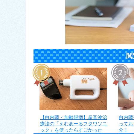
閲
【白内障・加齢眼病】超音波治
白内障
療法の「えむあーるフタワソニ
ってお
ック」を使ったらすごかった
介！