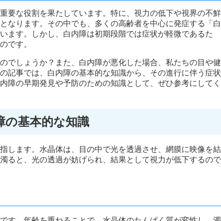
重要な役割を果たしています。特に、視力の低下や視界の不鮮
となります。その中でも、多くの高齢者を中心に発症する「白
います。しかし、白内障は初期段階では症状が軽微であるた
のです。
のでしょうか？また、白内障が悪化した場合、私たちの目や健
の記事では、白内障の基本的な知識から、その進行に伴う症状
内障の早期発見や予防のための知識として、ぜひ参考にしてく
障の基本的な知識
指します。水晶体は、目の中で光を透過させ、網膜に映像を結
濁ると、光の透過が妨げられ、結果として視力が低下するので
です。年齢を重ねることで、水晶体のたんぱく質が変性し、濁