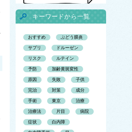
ニ
キーワードから一覧
ク
おすすめ
ぶどう膜炎
サプリ
ドルーゼン
リスク
ルテイン
予防
加齢黄斑変性
原因
失敗
子供
完治
対策
成分
手術
東京
治療
治療法
片目
病院
作
症状
白内障