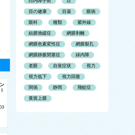
白内障手術
目
目の健康
目薬
眼病
眼科
種類
紫外線
結膜弛緩症
網膜剥離
網膜色素変性症
網膜裂孔
網膜静脈閉塞症
緑内障
老眼
自覚症状
視力
視力低下
視力回復
ン
関係
静岡
飛蚊症
！
黄斑上膜
03