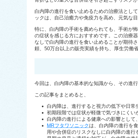
白内障の進行を食い止めるための治療法として
ックは、自己治癒力や免疫力を高め、元気な目
特に、白内障の手術を薦められても、手術が怖
の症状を感じる方におすすめです。この治療器
なしで白内障の進行を食い止めることが期待さ
頼、50万台以上の販売実績を持ち、厚生労働
今回は、白内障の基本的な知識から、その進行
この記事をまとめると、
白内障は、進行すると視力の低下や日常
初期段階では症状が軽微で気づきにくい
白内障の進行による健康への影響として
MRフタワソニック
は、白内障の進行を
用や合併症のリスクなしに白内障の進行