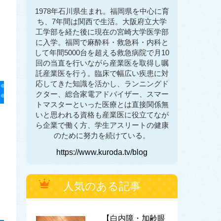
1978年石川県生まれ。福岡県を中心に育
ち、7年間は関西で生活。大阪府立大学
工学部を経た後に現在の宮崎大学医学部
に入学。福岡で麻酔科・救急科・内科と
して年間5000台を超える救急病院で月10
回の当直を行いながら産業医を取得し嘱
託産業医を行う。臨床で幅広い疾患に対
応してきた知識を活かし、ランニングド
クター、総合家電アドバイザー、スマー
トマスターといった医療とは直接関係無
いと思われる資格も産業医に役立てなが
ら企業で働く方、学生アスリートの健康
のために努力を続けている。
https://www.kuroda.tv/blog
人気のある記事
【白内障・加齢眼