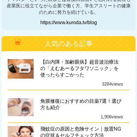
産業医に役立てながら企業で働く方、学生アスリートの健康
のために努力を続けている。
https://www.kuroda.tv/blog
人気のある記事
【白内障・加齢眼病】超音波治療法
の「えむあーるフタワソニック」を
使ったらすごかった
3284views
角膜修復におすすめの目薬7選！選び
方も紹介
1,906views
飛蚊症の原因と危険サイン｜放置NG
の症状＆セルフチェック方法