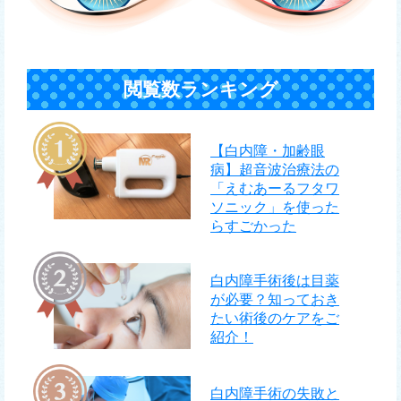
閲覧数ランキング
【白内障・加齢眼
病】超音波治療法の
「えむあーるフタワ
ソニック」を使った
らすごかった
白内障手術後は目薬
が必要？知っておき
たい術後のケアをご
紹介！
白内障手術の失敗と