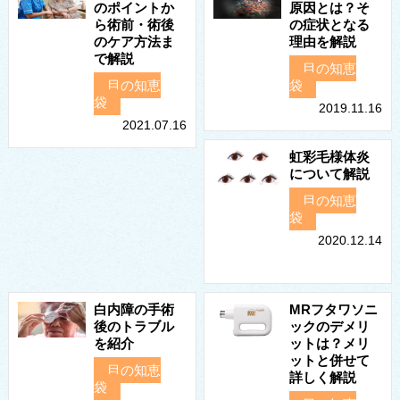
のポイントか
原因とは？そ
ら術前・術後
の症状となる
のケア方法ま
理由を解説
で解説
目の知恵
目の知恵
袋
袋
2019.11.16
2021.07.16
虹彩毛様体炎
について解説
目の知恵
袋
2020.12.14
白内障の手術
MRフタワソニ
後のトラブル
ックのデメリ
を紹介
ットは？メリ
ットと併せて
目の知恵
詳しく解説
袋