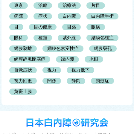
東京
治療
治療法
片目
病院
症状
白内障
白内障手術
目
目の健康
目薬
眼病
眼科
種類
紫外線
結膜弛緩症
網膜剥離
網膜色素変性症
網膜裂孔
網膜静脈閉塞症
緑内障
老眼
自覚症状
視力
視力低下
視力回復
関係
静岡
飛蚊症
黄斑上膜