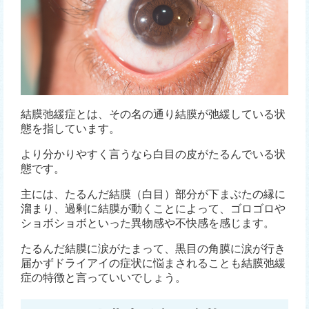
結膜弛緩症とは、その名の通り結膜が弛緩している状
態を指しています。
より分かりやすく言うなら白目の皮がたるんでいる状
態です。
主には、たるんだ結膜（白目）部分が下まぶたの縁に
溜まり、過剰に結膜が動くことによって、ゴロゴロや
ショボショボといった異物感や不快感を感じます。
たるんだ結膜に涙がたまって、黒目の角膜に涙が行き
届かずドライアイの症状に悩まされることも結膜弛緩
症の特徴と言っていいでしょう。