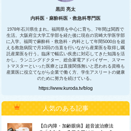
黒田 亮太
内科医・麻酔科医・救急科専門医
1978年石川県生まれ。福岡県を中心に育ち、7年間は関西で
生活。大阪府立大学工学部を経た後に現在の宮崎大学医学部
に入学。福岡で麻酔科・救急科・内科として年間5000台を超
える救急病院で月10回の当直を行いながら産業医を取得し嘱
託産業医を行う。臨床で幅広い疾患に対応してきた知識を活
かし、ランニングドクター、総合家電アドバイザー、スマー
トマスターといった医療とは直接関係無いと思われる資格も
産業医に役立てながら企業で働く方、学生アスリートの健康
のために努力を続けている。
https://www.kuroda.tv/blog
人気のある記事
【白内障・加齢眼病】超音波治療法