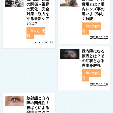
の関係～視界
費用とは？眼
の変化・安全
内レンズ事の
対策・視力を
違いまで詳し
守る最新ケア
く解説！
とは？
目の知恵
目の知恵
袋
袋
2018.11.12
2025.02.06
緑内障になる
原因とは？そ
の症状となる
理由を解説
目の知恵
袋
2019.11.16
放射能と白内
障の関係性！
被ばくによる
発症リスクに