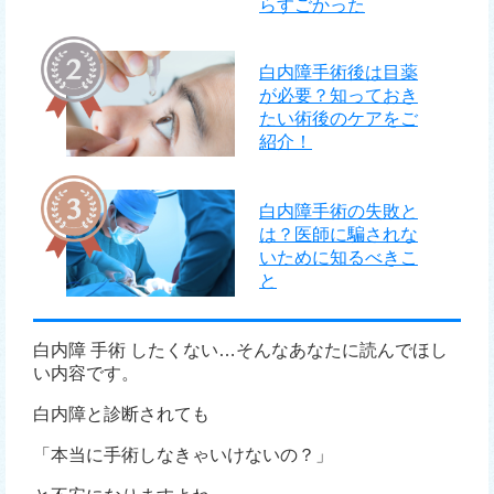
らすごかった
白内障手術後は目薬
が必要？知っておき
たい術後のケアをご
紹介！
白内障手術の失敗と
は？医師に騙されな
いために知るべきこ
と
白内障 手術 したくない…そんなあなたに読んでほし
い内容です。
白内障と診断されても
「本当に手術しなきゃいけないの？」