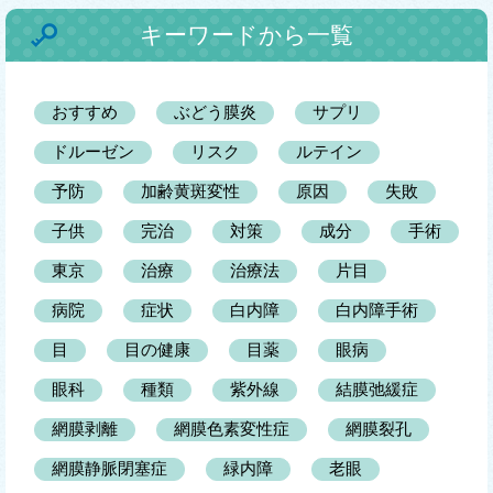
キーワードから一覧
おすすめ
ぶどう膜炎
サプリ
ドルーゼン
リスク
ルテイン
予防
加齢黄斑変性
原因
失敗
子供
完治
対策
成分
手術
東京
治療
治療法
片目
病院
症状
白内障
白内障手術
目
目の健康
目薬
眼病
眼科
種類
紫外線
結膜弛緩症
網膜剥離
網膜色素変性症
網膜裂孔
網膜静脈閉塞症
緑内障
老眼