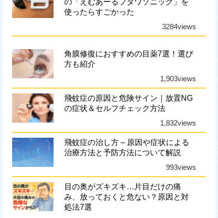
の「えむあーるフタワソニック」を
使ったらすごかった
3284views
角膜修復におすすめの目薬7選！選び
方も紹介
1,903views
飛蚊症の原因と危険サイン｜放置NG
の症状＆セルフチェック方法
1,832views
飛蚊症の治し方 – 原因や症状による
治療方法と予防方法について解説
993views
目の奥がズキズキ…片目だけの痛
み、放っておくと危ない？原因と対
処法7選