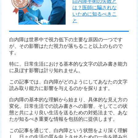
白内障手術の失敗と
は？医師に騙されな
いために知るべきこ
と
白内障は世界中で視力低下の主要な原因の一つです
が、その影響はただ視力が落ちること以上のもので
す。
特に、日常生活における基本的な文字の読み書き能力
に及ぼす影響は計り知れません。
この記事では、白内障がどのようにしてあなたの文字
読み取り能力に影響を与えるのかを探ります。
白内障の基本的な理解から始まり、具体的な見え方の
変化、日常生活での読み書きへの影響、そしてこの状
態と共により良い生活を送るための対処法まで、あな
たが知るべき重要な情報を包括的に提供します。
この記事を通じて、白内障という状態をより深く理解
し、日々の生活の質を向上させるための一歩を踏み出