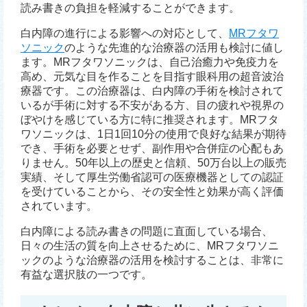
読み書きの負担を軽減することができます。
白内障の進行による影響への対応として、
MRフタワ
ソニック
のような先進的な治療器の活用も検討に値し
ます。MRフタワソニックは、自己治癒力や免疫力を
高め、元気な目を作ることを目指す眼科用の超音波治
療器です。この治療器は、白内障の手術を検討されて
いるが手術に対する不安がある方、目の疲れや視界の
ぼやけを感じている方に特に推奨されます。MRフタ
ワソニックは、1日1回10分の使用で良好な結果が期待
でき、手術を必要とせず、副作用や合併症の心配もあ
りません。50年以上の歴史と信頼、50万台以上の販売
実績、そして厚生労働省認可の医療機器としての認証
を受けていることから、その安全性と効果が高く評価
されています。
白内障による読み書きの問題に直面している場合、
日々の生活の質を向上させるために、MRフタワソニ
ックのような治療器の活用を検討することは、非常に
有益な選択肢の一つです。