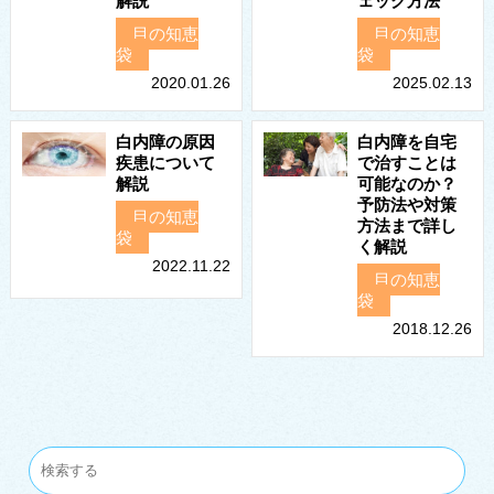
解説
ェック方法
目の知恵
目の知恵
袋
袋
2020.01.26
2025.02.13
白内障の原因
白内障を自宅
疾患について
で治すことは
解説
可能なのか？
予防法や対策
目の知恵
方法まで詳し
袋
く解説
2022.11.22
目の知恵
袋
2018.12.26