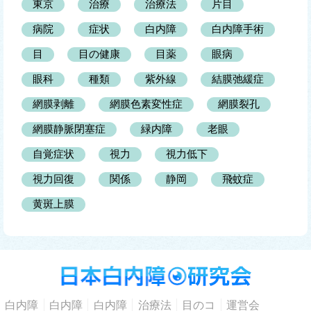
東京
治療
治療法
片目
病院
症状
白内障
白内障手術
目
目の健康
目薬
眼病
眼科
種類
紫外線
結膜弛緩症
網膜剥離
網膜色素変性症
網膜裂孔
網膜静脈閉塞症
緑内障
老眼
自覚症状
視力
視力低下
視力回復
関係
静岡
飛蚊症
黄斑上膜
白内障
白内障
白内障
治療法
目のコ
運営会