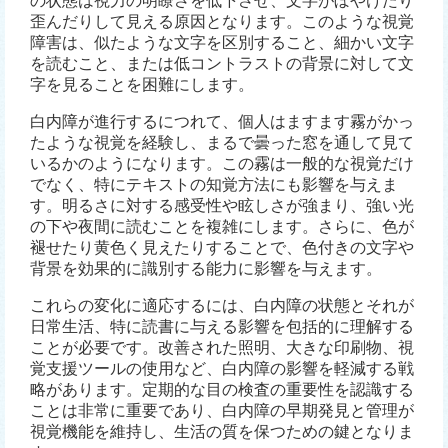
の状態は視力の明瞭さを低下させ、文字がぼやけたり
歪んだりして見える原因となります。このような視覚
障害は、似たような文字を区別すること、細かい文字
を読むこと、または低コントラストの背景に対して文
字を見ることを困難にします。
白内障が進行するにつれて、個人はますます霧がかっ
たような視覚を経験し、まるで曇った窓を通して見て
いるかのようになります。この霧は一般的な視覚だけ
でなく、特にテキストの知覚方法にも影響を与えま
す。明るさに対する感受性や眩しさが強まり、強い光
の下や夜間に読むことを複雑にします。さらに、色が
褪せたり黄色く見えたりすることで、色付きの文字や
背景を効果的に識別する能力に影響を与えます。
これらの変化に適応するには、白内障の状態とそれが
日常生活、特に読書に与える影響を包括的に理解する
ことが必要です。改善された照明、大きな印刷物、視
覚支援ツールの使用など、白内障の影響を軽減する戦
略があります。定期的な目の検査の重要性を認識する
ことは非常に重要であり、白内障の早期発見と管理が
視覚機能を維持し、生活の質を保つための鍵となりま