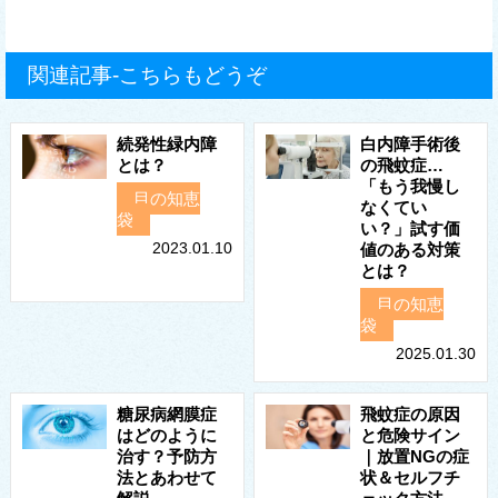
関連記事-こちらもどうぞ
続発性緑内障
白内障手術後
とは？
の飛蚊症…
「もう我慢し
目の知恵
なくてい
袋
い？」試す価
2023.01.10
値のある対策
とは？
目の知恵
袋
2025.01.30
糖尿病網膜症
飛蚊症の原因
はどのように
と危険サイン
治す？予防方
｜放置NGの症
法とあわせて
状＆セルフチ