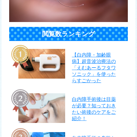
閲覧数ランキング
【白内障・加齢眼
病】超音波治療法の
「えむあーるフタワ
ソニック」を使った
らすごかった
白内障手術後は目薬
が必要？知っておき
たい術後のケアをご
紹介！