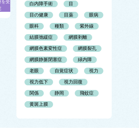
療を受
白内障手術
目
院
目の健康
目薬
眼病
眼科
種類
紫外線
結膜弛緩症
網膜剥離
網膜色素変性症
網膜裂孔
網膜静脈閉塞症
緑内障
老眼
自覚症状
視力
視力低下
視力回復
関係
静岡
飛蚊症
黄斑上膜