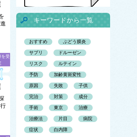
選
を
キーワードから一覧
に進
おすすめ
ぶどう膜炎
サプリ
ドルーゼン
療を受
院
リスク
ルテイン
予防
加齢黄斑変性
選
原因
失敗
子供
完治
対策
成分
探
進行
手術
東京
治療
治療法
片目
病院
症状
白内障