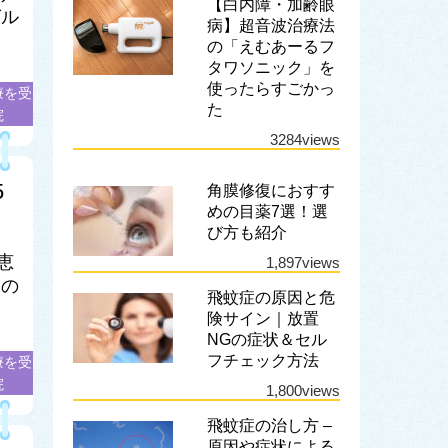
【白内障・加齢眼
グル
病】超音波治療法
の「えむあーるフ
タワソニック」を
使ったらすごかっ
療を受
た
院
3284views
5
角膜修復におすす
めの目薬7選！選
び方も紹介
恵
1,897views
この
飛蚊症の原因と危
険サイン｜放置
NGの症状＆セル
フチェック方法
療を受
院
1,800views
飛蚊症の治し方 –
原因や症状による