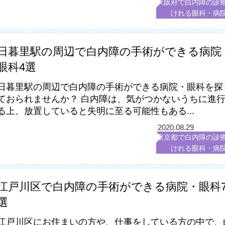
大阪府で白内障の診
けれる眼科・病
日暮里駅の周辺で白内障の手術ができる病院
眼科4選
日暮里駅の周辺で白内障の手術ができる病院・眼科を探
ておられませんか？ 白内障は、気がつかないうちに進
る上、放置していると失明に至る可能性もある...
2020.08.29
東京都で白内障の診
けれる眼科・病
江戸川区で白内障の手術ができる病院・眼科
選
江戸川区にお住まいの方や、仕事をしている方の中で、