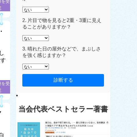
療を受
院
2. 片目で物を見ると2重・3重に見え
ることがありますか？
・
3. 晴れた日の屋外などで、まぶしさ
し
を強く感じますか？
行す
診断する
療を受
院
当会代表ベストセラー著書
7
白