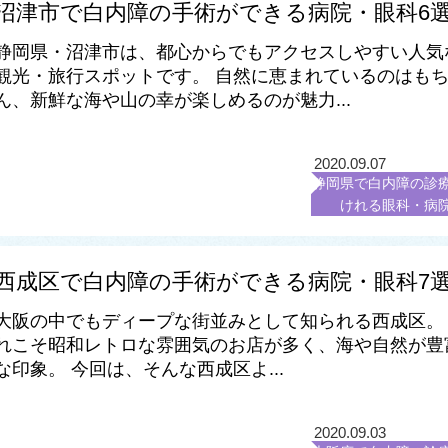
沼津市で白内障の手術ができる病院・眼科6
静岡県・沼津市は、都心からでもアクセスしやすい人気
観光・旅行スポットです。 自然に恵まれているのはも
ん、新鮮な海や山の幸が楽しめるのが魅力...
2020.09.07
静岡県で白内障の診
けれる眼科・病
西成区で白内障の手術ができる病院・眼科7
大阪の中でもディープな街並みとして知られる西成区。
れこそ昭和レトロな雰囲気のお店が多く、海や自然が豊
な印象。 今回は、そんな西成区よ...
2020.09.03