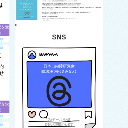
ま
療を受
院
SNS
選
内
せ
療を受
院