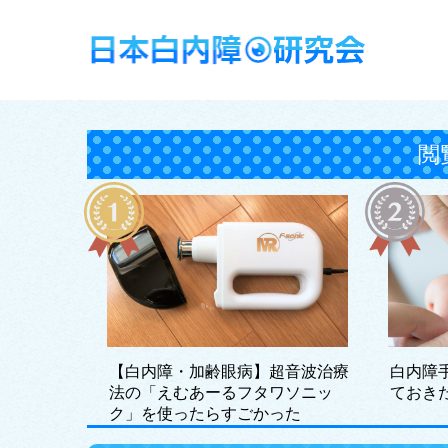
閲
【白内障・加齢眼病】超音波治療
白内障
法の「えむあーるフタワソニッ
ておき
ク」を使ったらすごかった