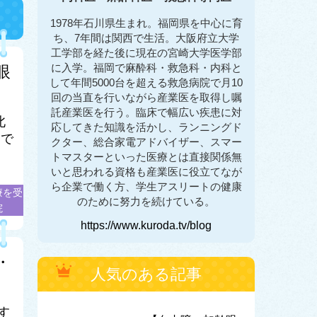
1978年石川県生まれ。福岡県を中心に育
ち、7年間は関西で生活。大阪府立大学
工学部を経た後に現在の宮崎大学医学部
に入学。福岡で麻酔科・救急科・内科と
眼
して年間5000台を超える救急病院で月10
回の当直を行いながら産業医を取得し嘱
託産業医を行う。臨床で幅広い疾患に対
北
応してきた知識を活かし、ランニングド
富で
クター、総合家電アドバイザー、スマー
トマスターといった医療とは直接関係無
いと思われる資格も産業医に役立てなが
ら企業で働く方、学生アスリートの健康
療を受
のために努力を続けている。
院
https://www.kuroda.tv/blog
・
人気のある記事
す