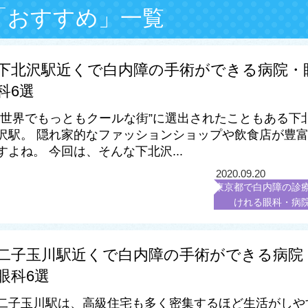
「おすすめ」一覧
下北沢駅近くで白内障の手術ができる病院・
科6選
“世界でもっともクールな街”に選出されたこともある下
沢駅。 隠れ家的なファッションショップや飲食店が豊
すよね。 今回は、そんな下北沢...
2020.09.20
東京都で白内障の診
けれる眼科・病
二子玉川駅近くで白内障の手術ができる病院
眼科6選
二子玉川駅は、高級住宅も多く密集するほど生活がしや