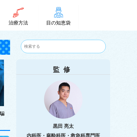
治療方法
目の知恵袋
監修
騙
黒田 亮太
内科医・麻酔科医・救急科専門医