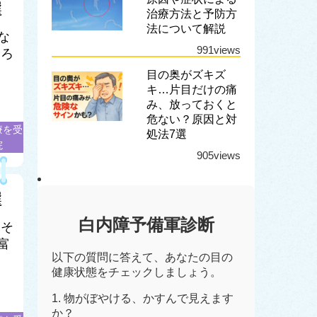
選
治療方法と予防方
法について解説
な
991views
ちろ
目の奥がズキズ
キ…片目だけの痛
み、放っておくと
危ない？原因と対
療を受
処法7選
院
905views
選
白内障予備軍診断
 そ
富
以下の質問に答えて、あなたの目の
健康状態をチェックしましょう。
1. 物がぼやける、かすんで見えます
か？