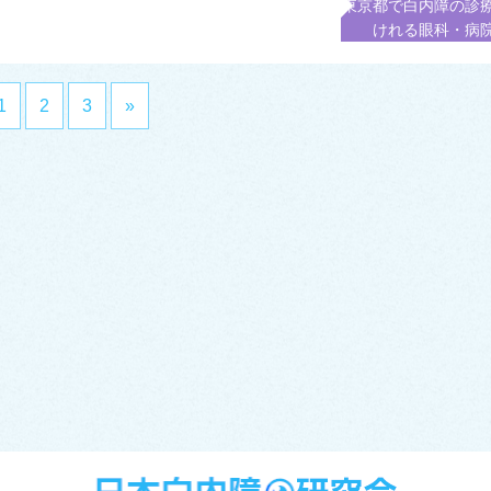
東京都で白内障の診
けれる眼科・病
1
2
3
»