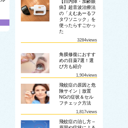
【白内障・加齢眼
病】超音波治療法
の「えむあーるフ
タワソニック」を
使ったらすごかっ
た
3284views
角膜修復におすす
めの目薬7選！選
び方も紹介
1,904views
飛蚊症の原因と危
険サイン｜放置
NGの症状＆セル
フチェック方法
1,817views
飛蚊症の治し方 –
原因や症状による