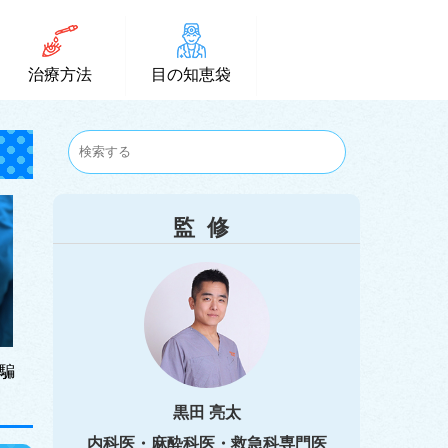
治療方法
目の知恵袋
監修
騙
黒田 亮太
内科医・麻酔科医・救急科専門医