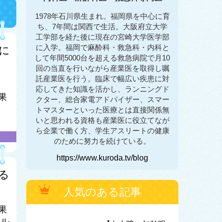
1978年石川県生まれ。福岡県を中心に育
ち、7年間は関西で生活。大阪府立大学
工学部を経た後に現在の宮崎大学医学部
に入学。福岡で麻酔科・救急科・内科と
に
して年間5000台を超える救急病院で月10
回の当直を行いながら産業医を取得し嘱
託産業医を行う。臨床で幅広い疾患に対
応してきた知識を活かし、ランニングド
果
クター、総合家電アドバイザー、スマー
トマスターといった医療とは直接関係無
いと思われる資格も産業医に役立てなが
ら企業で働く方、学生アスリートの健康
のために努力を続けている。
https://www.kuroda.tv/blog
る
人気のある記事
果
、ル