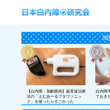
閲
【白内障・加齢眼病】超音波治療
白内障
法の「えむあーるフタワソニッ
ておき
ク」を使ったらすごかった