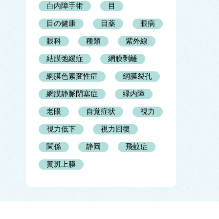
白内障手術
目
目の健康
目薬
眼病
眼科
種類
紫外線
結膜弛緩症
網膜剥離
網膜色素変性症
網膜裂孔
網膜静脈閉塞症
緑内障
老眼
自覚症状
視力
視力低下
視力回復
関係
静岡
飛蚊症
黄斑上膜