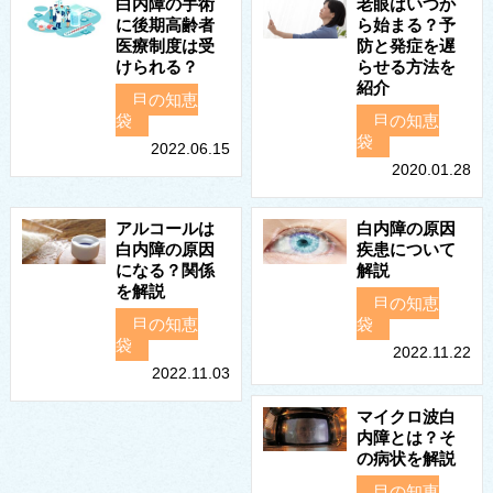
白内障の手術
老眼はいつか
に後期高齢者
ら始まる？予
医療制度は受
防と発症を遅
けられる？
らせる方法を
紹介
目の知恵
袋
目の知恵
袋
2022.06.15
2020.01.28
アルコールは
白内障の原因
白内障の原因
疾患について
になる？関係
解説
を解説
目の知恵
目の知恵
袋
袋
2022.11.22
2022.11.03
マイクロ波白
内障とは？そ
の病状を解説
目の知恵