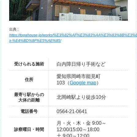
出典 :
https://togahouse.jp/works/%E3%82%AF%E3%83%AA%E3%83%8B%E3
x-%E4%BD%8F%E5%AE%85/
受けられる施術
白内障日帰り手術など
愛知県岡崎市能見町
住所
103（
Google map
）
最寄り駅からの
北岡崎駅より徒歩10分
大体の距離
電話番号
0564-21-0641
月・火・木・金 9:00～
診察曜日・時間
12:00/15:00～18:00
土 9:00～12:00