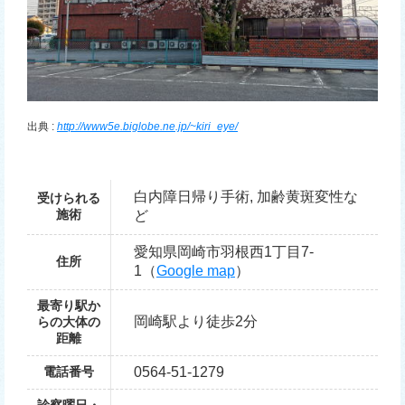
出典 :
http://www5e.biglobe.ne.jp/~kiri_eye/
白内障日帰り手術, 加齢黄斑変性な
受けられる
施術
ど
愛知県岡崎市羽根西1丁目7-
住所
1（
Google map
）
最寄り駅か
岡崎駅より徒歩2分
らの大体の
距離
電話番号
0564-51-1279
診察曜日・