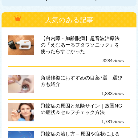
人気のある記事
【白内障・加齢眼病】超音波治療法
の「えむあーるフタワソニック」を
使ったらすごかった
3284views
角膜修復におすすめの目薬7選！選び
方も紹介
1,883views
飛蚊症の原因と危険サイン｜放置NG
の症状＆セルフチェック方法
1,781views
飛蚊症の治し方 – 原因や症状による