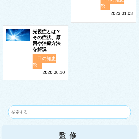
袋
2023.01.03
光視症とは？
その症状、原
因や治療方法
を解説
目の知恵
袋
2020.06.10
監修