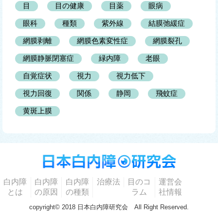
目
目の健康
目薬
眼病
眼科
種類
紫外線
結膜弛緩症
網膜剥離
網膜色素変性症
網膜裂孔
網膜静脈閉塞症
緑内障
老眼
自覚症状
視力
視力低下
視力回復
関係
静岡
飛蚊症
黄斑上膜
白内障
白内障
白内障
治療法
目のコ
運営会
とは
の原因
の種類
ラム
社情報
copyright© 2018 日本白内障研究会 All Right Reserved.