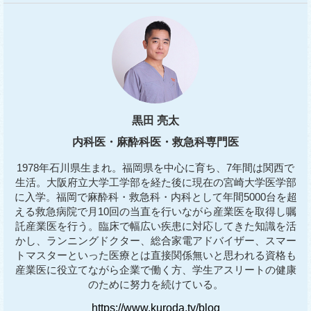
黒田 亮太
内科医・麻酔科医・救急科専門医
1978年石川県生まれ。福岡県を中心に育ち、7年間は関西で
生活。大阪府立大学工学部を経た後に現在の宮崎大学医学部
に入学。福岡で麻酔科・救急科・内科として年間5000台を超
える救急病院で月10回の当直を行いながら産業医を取得し嘱
託産業医を行う。臨床で幅広い疾患に対応してきた知識を活
かし、ランニングドクター、総合家電アドバイザー、スマー
トマスターといった医療とは直接関係無いと思われる資格も
産業医に役立てながら企業で働く方、学生アスリートの健康
のために努力を続けている。
https://www.kuroda.tv/blog