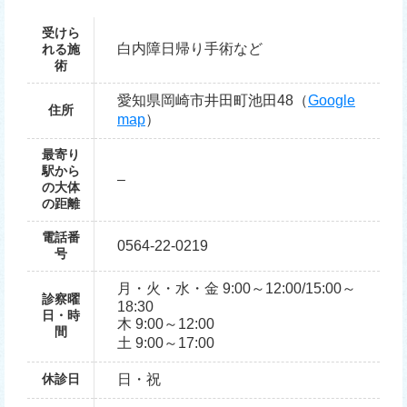
受けら
白内障日帰り手術など
れる施
術
愛知県岡崎市井田町池田48（
Google
住所
map
）
最寄り
駅から
–
の大体
の距離
電話番
0564-22-0219
号
月・火・水・金 9:00～12:00/15:00～
診察曜
18:30
日・時
木 9:00～12:00
間
土 9:00～17:00
休診日
日・祝