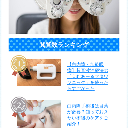
閲覧数ランキング
【白内障・加齢眼
病】超音波治療法の
「えむあーるフタワ
ソニック」を使った
らすごかった
白内障手術後は目薬
が必要？知っておき
たい術後のケアをご
紹介！