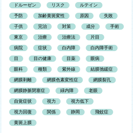
ドルーゼン
リスク
ルテイン
予防
加齢黄斑変性
原因
失敗
子供
完治
対策
成分
手術
東京
治療
治療法
片目
病院
症状
白内障
白内障手術
目
目の健康
目薬
眼病
眼科
種類
紫外線
結膜弛緩症
網膜剥離
網膜色素変性症
網膜裂孔
網膜静脈閉塞症
緑内障
老眼
自覚症状
視力
視力低下
視力回復
関係
静岡
飛蚊症
黄斑上膜