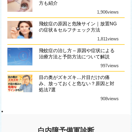
方も紹介
1,906views
飛蚊症の原因と危険サイン｜放置NG
の症状＆セルフチェック方法
1,811views
飛蚊症の治し方 – 原因や症状による
治療方法と予防方法について解説
997views
目の奥がズキズキ…片目だけの痛
み、放っておくと危ない？原因と対
処法7選
908views
白内障予備軍診断