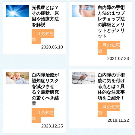
光視症とは？
白内障の手術
その症状、原
方法の１つプ
因や治療方法
レチョップ法
を解説
の詳細とメリ
ットとデメリ
目の知恵
ット
袋
目の知恵
2020.06.10
袋
2021.07.23
白内障治療が
白内障の手術
認知症リスク
後に気を付け
を減少させ
る点とは？具
る？最新研究
体的な注意事
の驚くべき結
項をご紹介！
果
目の知恵
目の知恵
袋
袋
2018.11.22
2023.12.25