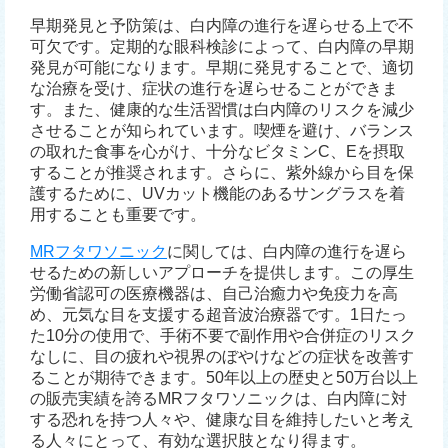
早期発見と予防策は、白内障の進行を遅らせる上で不
可欠です。定期的な眼科検診によって、白内障の早期
発見が可能になります。早期に発見することで、適切
な治療を受け、症状の進行を遅らせることができま
す。また、健康的な生活習慣は白内障のリスクを減少
させることが知られています。喫煙を避け、バランス
の取れた食事を心がけ、十分なビタミンC、Eを摂取
することが推奨されます。さらに、紫外線から目を保
護するために、UVカット機能のあるサングラスを着
用することも重要です。
MRフタワソニック
に関しては、白内障の進行を遅ら
せるための新しいアプローチを提供します。この厚生
労働省認可の医療機器は、自己治癒力や免疫力を高
め、元気な目を支援する超音波治療器です。1日たっ
た10分の使用で、手術不要で副作用や合併症のリスク
なしに、目の疲れや視界のぼやけなどの症状を改善す
ることが期待できます。50年以上の歴史と50万台以上
の販売実績を誇るMRフタワソニックは、白内障に対
する恐れを持つ人々や、健康な目を維持したいと考え
る人々にとって、有効な選択肢となり得ます。