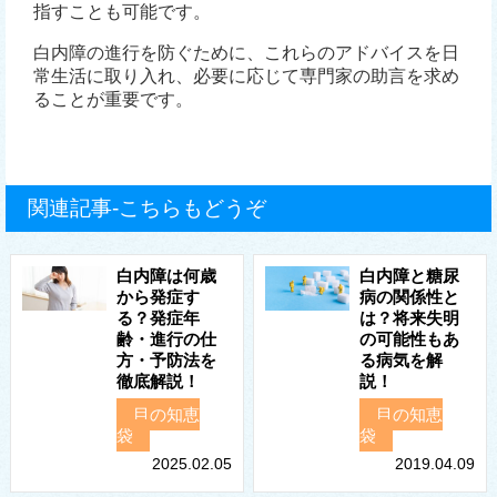
指すことも可能です。
白内障の進行を防ぐために、これらのアドバイスを日
常生活に取り入れ、必要に応じて専門家の助言を求め
ることが重要です。
関連記事-こちらもどうぞ
白内障は何歳
白内障と糖尿
から発症す
病の関係性と
る？発症年
は？将来失明
齢・進行の仕
の可能性もあ
方・予防法を
る病気を解
徹底解説！
説！
目の知恵
目の知恵
袋
袋
2025.02.05
2019.04.09