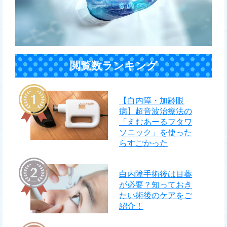
閲覧数ランキング
【白内障・加齢眼
病】超音波治療法の
「えむあーるフタワ
ソニック」を使った
らすごかった
白内障手術後は目薬
が必要？知っておき
たい術後のケアをご
紹介！