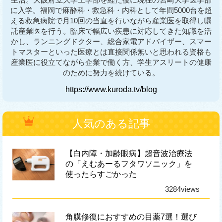
に入学。福岡で麻酔科・救急科・内科として年間5000台を超
える救急病院で月10回の当直を行いながら産業医を取得し嘱
託産業医を行う。臨床で幅広い疾患に対応してきた知識を活
かし、ランニングドクター、総合家電アドバイザー、スマー
トマスターといった医療とは直接関係無いと思われる資格も
産業医に役立てながら企業で働く方、学生アスリートの健康
のために努力を続けている。
https://www.kuroda.tv/blog
人気のある記事
【白内障・加齢眼病】超音波治療法
の「えむあーるフタワソニック」を
使ったらすごかった
3284views
角膜修復におすすめの目薬7選！選び