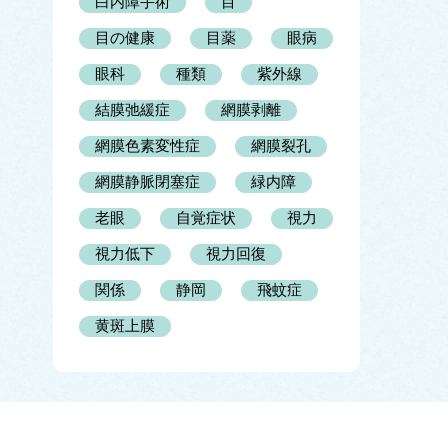
白内障手術
目
目の健康
目薬
眼病
眼科
種類
紫外線
結膜弛緩症
網膜剥離
網膜色素変性症
網膜裂孔
網膜静脈閉塞症
緑内障
老眼
自覚症状
視力
視力低下
視力回復
関係
静岡
飛蚊症
黄斑上膜