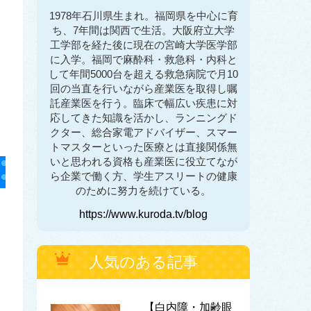
1978年石川県生まれ。福岡県を中心に育
ち、7年間は関西で生活。大阪府立大学
工学部を経た後に現在の宮崎大学医学部
に入学。福岡で麻酔科・救急科・内科と
して年間5000台を超える救急病院で月10
回の当直を行いながら産業医を取得し嘱
託産業医を行う。臨床で幅広い疾患に対
応してきた知識を活かし、ランニングド
クター、総合家電アドバイザー、スマー
トマスターといった医療とは直接関係無
いと思われる資格も産業医に役立てなが
ら企業で働く方、学生アスリートの健康
のために努力を続けている。
https://www.kuroda.tv/blog
人気のある記事
【白内障・加齢眼