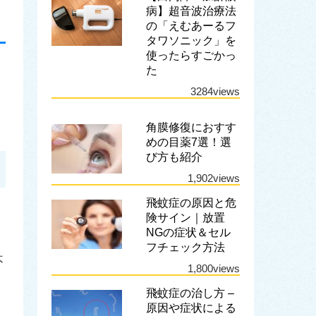
病】超音波治療法
の「えむあーるフ
タワソニック」を
使ったらすごかっ
た
3284views
角膜修復におすす
めの目薬7選！選
び方も紹介
1,902views
飛蚊症の原因と危
険サイン｜放置
NGの症状＆セル
フチェック方法
不
1,800views
飛蚊症の治し方 –
原因や症状による