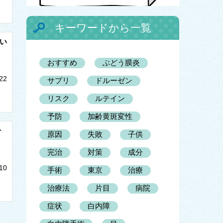
キーワードから一覧
い
おすすめ
ぶどう膜炎
22
サプリ
ドルーゼン
リスク
ルテイン
予防
加齢黄斑変性
そ
原因
失敗
子供
完治
対策
成分
10
手術
東京
治療
治療法
片目
病院
症状
白内障