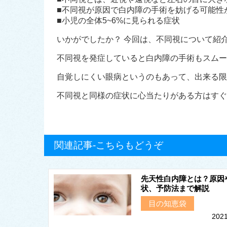
■不同視が原因で白内障の手術を妨げる可能性
■小児の全体5~6%に見られる症状
いかがでしたか？ 今回は、不同視について紹
不同視を発症していると白内障の手術もスムー
自覚しにくい眼病というのもあって、出来る限
不同視と同様の症状に心当たりがある方はすぐ
関連記事-こちらもどうぞ
先天性白内障とは？原因
状、予防法まで解説
目の知恵袋
2021