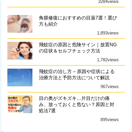
3284views
角膜修復におすすめの目薬7選！選び
方も紹介
1,893views
飛蚊症の原因と危険サイン｜放置NG
の症状＆セルフチェック方法
1,782views
飛蚊症の治し方 – 原因や症状による
治療方法と予防方法について解説
967views
目の奥がズキズキ…片目だけの痛
み、放っておくと危ない？原因と対
処法7選
895views