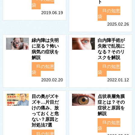
ト
袋
目の知恵
2019.06.19
袋
2025.02.26
緑内障は失明
白内障手術が
に至る？怖い
失敗で乱視に
病気の症状を
なる？そのリ
解説
スクを解説
目の知恵
目の知恵
袋
袋
2020.02.20
2022.01.12
目の奥がズキ
点状表層角膜
ズキ…片目だ
症とは？その
けの痛み、放
症状と原因を
っておくと危
解説
ない？原因と
目の知恵
対処法7選
袋
目の知恵