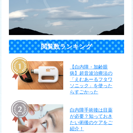
閲覧数ランキング
【白内障・加齢眼
病】超音波治療法の
「えむあーるフタワ
ソニック」を使った
らすごかった
白内障手術後は目薬
が必要？知っておき
たい術後のケアをご
紹介！