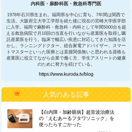
内科医・麻酔科医・救急科専門医
1978年石川県生まれ。福岡県を中心に育ち、7年間は関西で
生活。大阪府立大学工学部を経た後に現在の宮崎大学医学部
に入学。福岡で麻酔科・救急科・内科として年間5000台を超
える救急病院で月10回の当直を行いながら産業医を取得し嘱
託産業医を行う。臨床で幅広い疾患に対応してきた知識を活
かし、ランニングドクター、総合家電アドバイザー、スマー
トマスターといった医療とは直接関係無いと思われる資格も
産業医に役立てながら企業で働く方、学生アスリートの健康
のために努力を続けている。
https://www.kuroda.tv/blog
人気のある記事
【白内障・加齢眼病】超音波治療法
の「えむあーるフタワソニック」を
使ったらすごかった