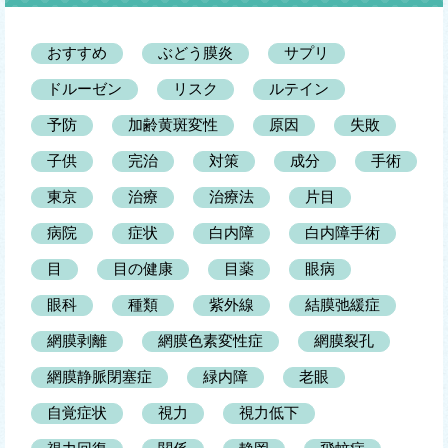
おすすめ
ぶどう膜炎
サプリ
ドルーゼン
リスク
ルテイン
予防
加齢黄斑変性
原因
失敗
子供
完治
対策
成分
手術
東京
治療
治療法
片目
病院
症状
白内障
白内障手術
目
目の健康
目薬
眼病
眼科
種類
紫外線
結膜弛緩症
網膜剥離
網膜色素変性症
網膜裂孔
網膜静脈閉塞症
緑内障
老眼
自覚症状
視力
視力低下