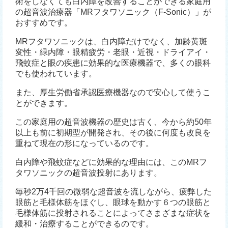
術をしなくても白内障を改善することができる家庭用
の超音波治療器「MRフタワソニック（F-Sonic）」が
おすすめです。
MRフタワソニックは、白内障だけでなく、加齢黄斑
変性・緑内障・眼精疲労・老眼・近視・ドライアイ・
飛蚊症と眼の疾患に効果的な医療機器で、多くの眼科
でも使われています。
また、厚生労働省承認医療機器なので安心して使うこ
とができます。
この家庭用の超音波機器の歴史は古く、今から約50年
以上も前に初期型が開発され、その後に何度も改良を
重ねて現在の形になっているのです。
白内障や飛蚊症などに効果的な理由には、このMRフ
タワソニックの超音波投射にあります。
毎秒2万4千回の微弱な超音波を流しながら、疲弊した
眼筋と毛様体筋をほぐし、眼球を動かす６つの眼筋と
毛様体筋に投射されることによってさまざまな症状を
緩和・治療することができるのです。