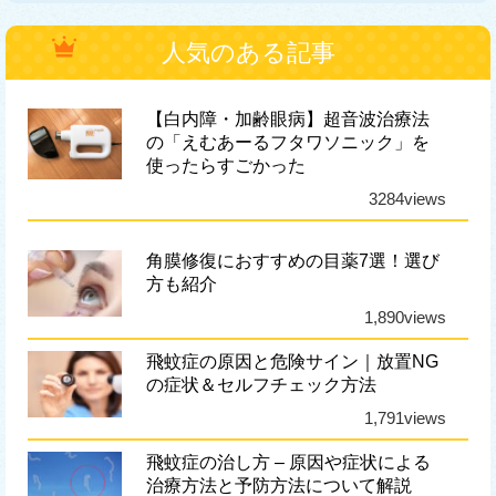
人気のある記事
【白内障・加齢眼病】超音波治療法
の「えむあーるフタワソニック」を
使ったらすごかった
3284views
角膜修復におすすめの目薬7選！選び
方も紹介
1,890views
飛蚊症の原因と危険サイン｜放置NG
の症状＆セルフチェック方法
1,791views
飛蚊症の治し方 – 原因や症状による
治療方法と予防方法について解説