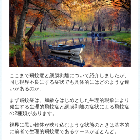
ここまで飛蚊症と網膜剥離について紹介しましたが、
同じ視界不良にする症状でも具体的にはどのような違
いがあるのか。
まず飛蚊症は、加齢をはじめとした生理的現象により
発生する生理的飛蚊症と網膜剥離の症状による飛蚊症
の2種類があります。
視界に黒い物体が映り込むような状態のときは基本的
に前者で生理的飛蚊症であるケースがほとんど。