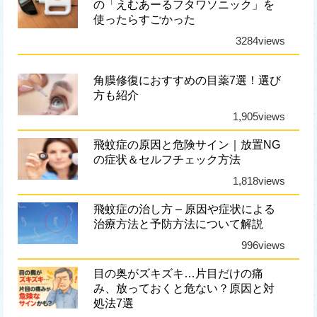
の「えむあーるフタワソニック」を
使ったらすごかった
3284views
角膜修復におすすめの目薬7選！選び
方も紹介
1,905views
飛蚊症の原因と危険サイン｜放置NG
の症状＆セルフチェック方法
1,818views
飛蚊症の治し方 – 原因や症状による
治療方法と予防方法について解説
996views
目の奥がズキズキ…片目だけの痛
み、放っておくと危ない？原因と対
処法7選