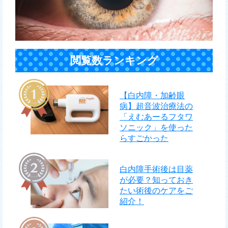
閲覧数ランキング
【白内障・加齢眼
病】超音波治療法の
「えむあーるフタワ
ソニック」を使った
らすごかった
白内障手術後は目薬
が必要？知っておき
たい術後のケアをご
紹介！