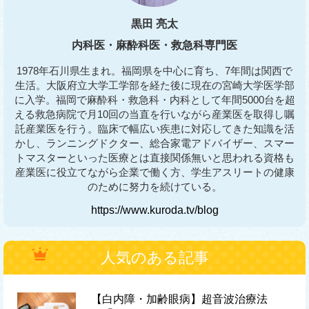
黒田 亮太
内科医・麻酔科医・救急科専門医
1978年石川県生まれ。福岡県を中心に育ち、7年間は関西で
生活。大阪府立大学工学部を経た後に現在の宮崎大学医学部
に入学。福岡で麻酔科・救急科・内科として年間5000台を超
える救急病院で月10回の当直を行いながら産業医を取得し嘱
託産業医を行う。臨床で幅広い疾患に対応してきた知識を活
かし、ランニングドクター、総合家電アドバイザー、スマー
トマスターといった医療とは直接関係無いと思われる資格も
産業医に役立てながら企業で働く方、学生アスリートの健康
のために努力を続けている。
https://www.kuroda.tv/blog
人気のある記事
【白内障・加齢眼病】超音波治療法