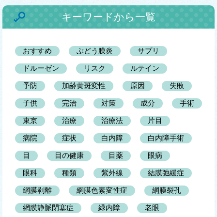
キーワードから一覧
おすすめ
ぶどう膜炎
サプリ
ドルーゼン
リスク
ルテイン
予防
加齢黄斑変性
原因
失敗
子供
完治
対策
成分
手術
東京
治療
治療法
片目
病院
症状
白内障
白内障手術
目
目の健康
目薬
眼病
眼科
種類
紫外線
結膜弛緩症
網膜剥離
網膜色素変性症
網膜裂孔
網膜静脈閉塞症
緑内障
老眼