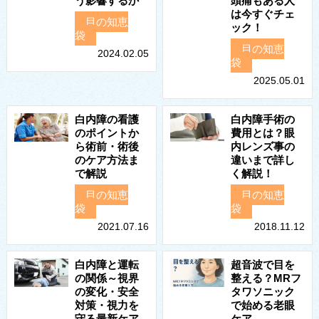
う影響するか
頭痛もある人
は今すぐチェ
目の知恵
ック！
袋
目の知恵
2024.02.05
袋
2025.05.01
白内障の看護
白内障手術の
のポイントか
費用とは？眼
ら術前・術後
内レンズ事の
のケア方法ま
違いまで詳し
で解説
く解説！
目の知恵
目の知恵
袋
袋
2021.07.16
2018.11.12
白内障と運転
超音波で目を
の関係～視界
整える？MRフ
の変化・安全
タワソニック
対策・視力を
で始める老眼
守る最新ケア
ケア