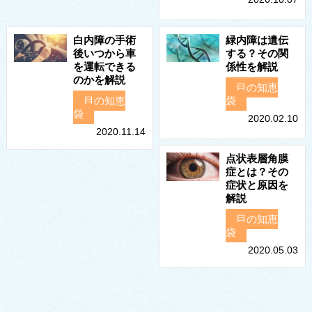
白内障の手術
緑内障は遺伝
後いつから車
する？その関
を運転できる
係性を解説
のかを解説
目の知恵
目の知恵
袋
袋
2020.02.10
2020.11.14
点状表層角膜
症とは？その
症状と原因を
解説
目の知恵
袋
2020.05.03