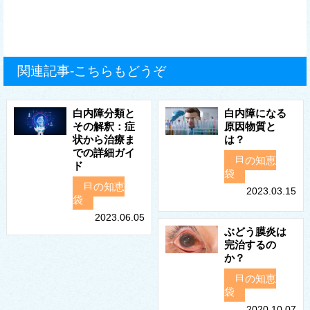
関連記事-こちらもどうぞ
白内障分類と
白内障になる
その解釈：症
原因物質と
状から治療ま
は？
での詳細ガイ
目の知恵
ド
袋
目の知恵
2023.03.15
袋
2023.06.05
ぶどう膜炎は
完治するの
か？
目の知恵
袋
2020.10.07