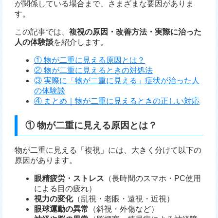
が関係している場合まで、さまざまな要因がありま
す。
この記事では、
複視の原因・改善方法・実際に治った
人の体験談
を紹介します。
① 物が二重に見える原因とは？
② 物が二重に見えるときの対処法
③ 実際に「物が二重に見える」症状が治った人
の体験談
④ まとめ｜物が二重に見えるときの正しい対応
① 物が二重に見える原因とは？
物が二重に見える「複視」には、大きく分けて以下の
原因があります。
眼精疲労・ストレス
（長時間のスマホ・PC使用
による目の疲れ）
視力の変化
（乱視・老眼・遠視・近視）
眼球運動の異常
（斜視・外傷など）