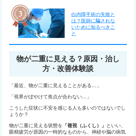
白内障手術の失敗と
は？医師に騙されな
いために知るべきこ
と
物が二重に見える？原因・治し
方・改善体験談
「最近、物が二重に見えることがある…」
「視界がぼやけて焦点が合わない…」
こうした症状に不安を感じる人も多いのではないでし
ょうか？
物が二重に見える状態を
「複視（ふくし）」
といい、
眼精疲労が原因の一時的なものから、神経や脳の病気