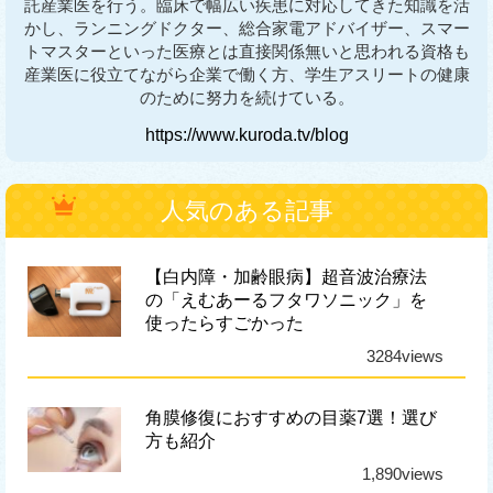
託産業医を行う。臨床で幅広い疾患に対応してきた知識を活
かし、ランニングドクター、総合家電アドバイザー、スマー
トマスターといった医療とは直接関係無いと思われる資格も
産業医に役立てながら企業で働く方、学生アスリートの健康
のために努力を続けている。
https://www.kuroda.tv/blog
人気のある記事
【白内障・加齢眼病】超音波治療法
の「えむあーるフタワソニック」を
使ったらすごかった
3284views
角膜修復におすすめの目薬7選！選び
方も紹介
1,890views